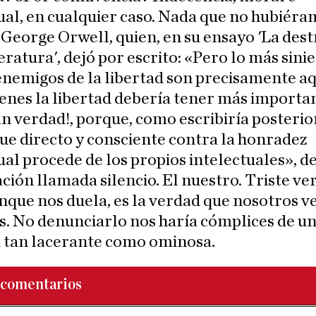
ual, en cualquier caso. Nada que no hubiér
 George Orwell, quien, en su ensayo 'La des
teratura', dejó por escrito: «Pero lo más sini
enemigos de la libertad son precisamente a
enes la libertad debería tener más importan
n verdad!, porque, como escribiría posteri
ue directo y consciente contra la honradez
ual procede de los propios intelectuales», de
ción llamada silencio. El nuestro. Triste ve
nque nos duela, es la verdad que nosotros 
. No denunciarlo nos haría cómplices de u
d tan lacerante como ominosa.
comentarios