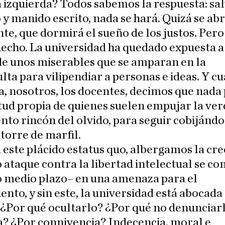
izquierda? Todos sabemos la respuesta: sa
 y manido escrito, nada se hará. Quizá se ab
te, que dormirá el sueño de los justos. Pero
hecho. La universidad ha quedado expuesta a
de unos miserables que se amparan en la
ta para vilipendiar a personas e ideas. Y c
a, nosotros, los docentes, decimos que nada 
tud propia de quienes suelen empujar la ver
nto rincón del olvido, para seguir cobijándo
orre de marfil.
 este plácido estatus quo, albergamos la cre
 ataque contra la libertad intelectual se co
o medio plazo– en una amenaza para el
nto, y sin este, la universidad está abocada 
. ¿Por qué ocultarlo? ¿Por qué no denunciar
a? ¿Por connivencia? Indecencia, moral e