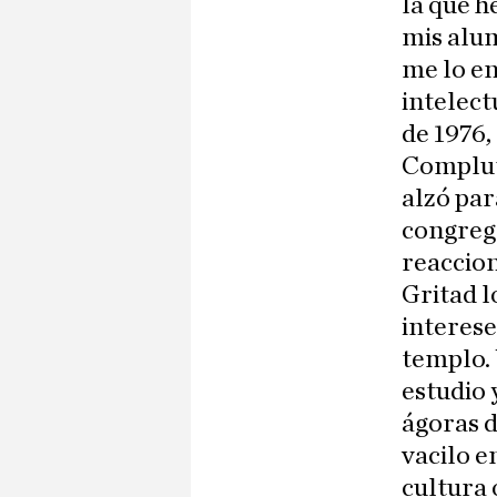
la que h
mis alum
me lo en
intelect
de 1976,
Complut
alzó par
congrega
reaccion
Gritad l
interese
templo. 
estudio 
ágoras d
vacilo en
cultura 