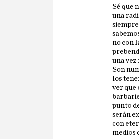
Sé que n
una radi
siempre 
sabemos,
no con l
prebenda
una vez 
Son num
los tene
ver que 
barbarie
punto de
serán ex
con eter
medios 