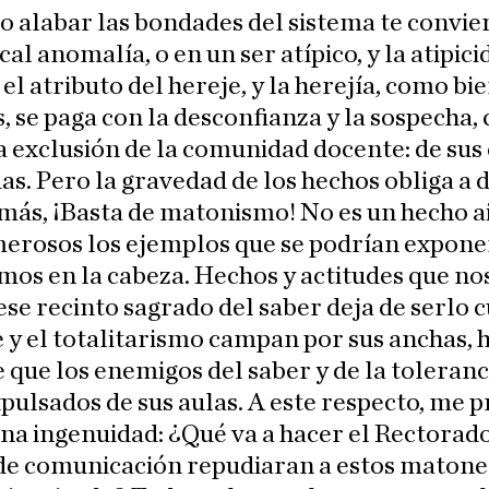
o alabar las bondades del sistema te convie
cal anomalía, o en un ser atípico, y la atipici
el atributo del hereje, y la herejía, como bi
 se paga con la desconfianza y la sospecha,
a exclusión de la comunidad docente: de sus
s. Pero la gravedad de los hechos obliga a d
más, ¡Basta de matonismo! No es un hecho a
erosos los ejemplos que se podrían expone
mos en la cabeza. Hechos y actitudes que no
ese recinto sagrado del saber deja de serlo 
 y el totalitarismo campan por sus anchas, h
 que los enemigos del saber y de la toleranc
pulsados de sus aulas. A este respecto, me 
na ingenuidad: ¿Qué va a hacer el Rectorad
de comunicación repudiaran a estos matones