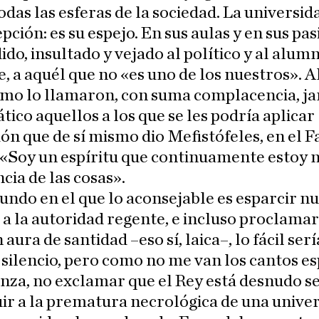
odas las esferas de la sociedad. La universid
pción: es su espejo. En sus aulas y en sus pas
ido, insultado y vejado al político y al alum
e, a aquél que no «es uno de los nuestros». A
mo lo llamaron, con suma complacencia, ja
ico aquellos a los que se les podría aplicar
ón que de sí mismo dio Mefistófeles, en el F
 «Soy un espíritu que continuamente estoy
ncia de las cosas».
ndo en el que lo aconsejable es esparcir n
 a la autoridad regente, e incluso proclama
aura de santidad –eso sí, laica–, lo fácil serí
silencio, pero como no me van los cantos e
nza, no exclamar que el Rey está desnudo s
ir a la prematura necrológica de una unive