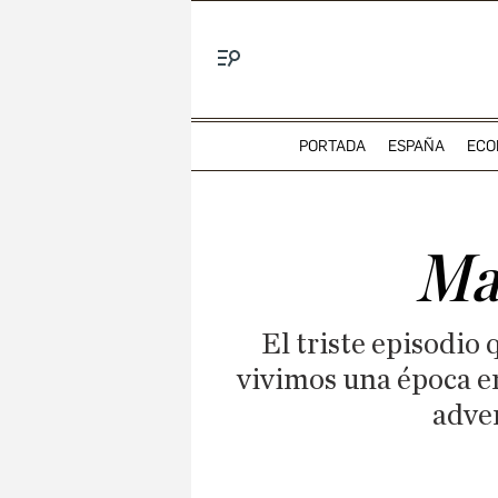
Menú
PORTADA
ESPAÑA
ECO
Mat
El triste episodio
vivimos una época en 
adver