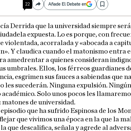
22
Añade El Debate en
Compartir
Save
cía Derrida que la universidad siempre ser
iudadela expuesta. Lo es porque, con frecuen
e violentada, acorralada y «abocada a capitu
n». Y claudica cuando el matonismo entra e
ra amedrentar a quienes consideran indign
us umbrales. Ellos, los férreos guardianes d
ncia, esgrimen sus fauces a sabiendas que n
o les sucederán. Ninguna expulsión. Ningú
 académico. Solo unos pocos les llamaremo
 matones de universidad.
e episodio que ha sufrido Espinosa de los Mo
flejar que vivimos una época en la que la ma
, la que descalifica, señala y agrede al advers