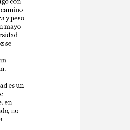
ngo con
l camino
a y peso
 En mayo
rsidad
z se
 un
a.
dad es un
de
, en
ndo, no
a