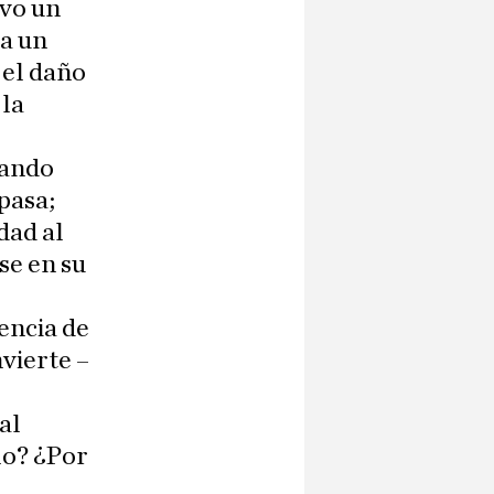
lvo un
ra un
 el daño
 la
uando
pasa;
dad al
se en su
encia de
nvierte –
al
lo? ¿Por