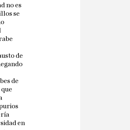
ad no es
illos se
no
l
rabe
austo de
 negando
ubes de
r que
a
spurios
ería
rsidad en