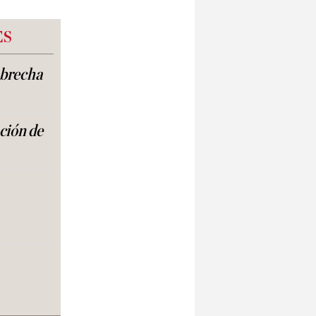
ES
a brecha
ación de