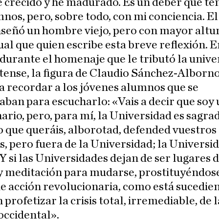
e crecido y he madurado. Es un deber que te
nos, pero, sobre todo, con mi conciencia. E
señó un hombre viejo, pero con mayor altur
ual que quien escribe esta breve reflexión.
 durante el homenaje que le tributó la unive
ense, la figura de Claudio Sánchez-Alborno
a recordar a los jóvenes alumnos que se
ban para escucharlo: «Vais a decir que soy
ario, pero, para mí, la Universidad es sagrad
o que queráis, alborotad, defended vuestros
s, pero fuera de la Universidad; la Universi
Y si las Universidades dejan de ser lugares 
y meditación para mudarse, prostituyéndose
e acción revolucionaria, como está sucedie
 profetizar la crisis total, irremediable, de l
occidental».