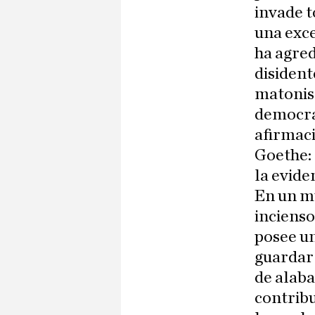
invade t
una exce
ha agred
disident
matonis
democrát
afirmaci
Goethe:
la evide
En un mu
incienso
posee un 
guardar 
de alaba
contribu