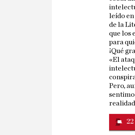
intelect
leído en
de la Li
que los 
para qui
¡Qué gra
«El ataq
intelect
conspira
Pero, au
sentimos
realida
22