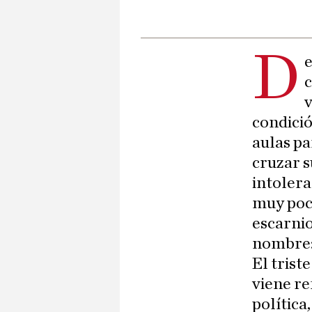
D
e
c
v
condició
aulas pa
cruzar s
intolera
muy poc
escarnio
nombre:
El trist
viene re
política