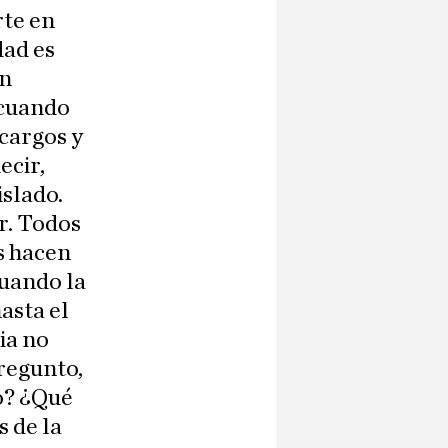
rte en
dad es
en
 cuando
 cargos y
ecir,
islado.
r. Todos
s hacen
cuando la
asta el
ia no
pregunto,
o? ¿Qué
 de la