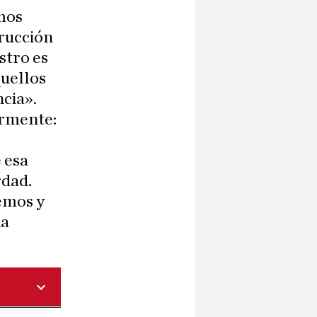
amos
trucción
estro es
quellos
cia».
ormente:
 esa
rdad.
vemos y
na