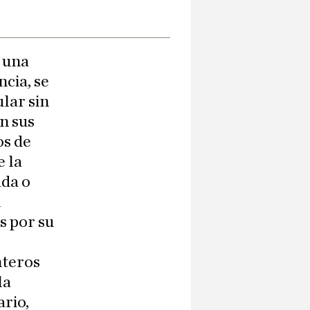
á una
cia, se
lar sin
n sus
os de
e la
ada o
n
s por su
nteros
la
ario,