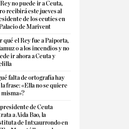
 Rey no puede ir a Ceuta,
ro recibirá este jueves al
esidente de los ceutíes en
 Palacio de Marivent
r qué el Rey fue a Paiporta,
amuz o a los incendios y no
ede ir ahora a Ceuta y
lilla
ué falta de ortografía hay
 la frase: «Ella no se quiere
í misma»?
 presidente de Ceuta
trata a Aida Bao, la
stituta de Intxaurrondo en