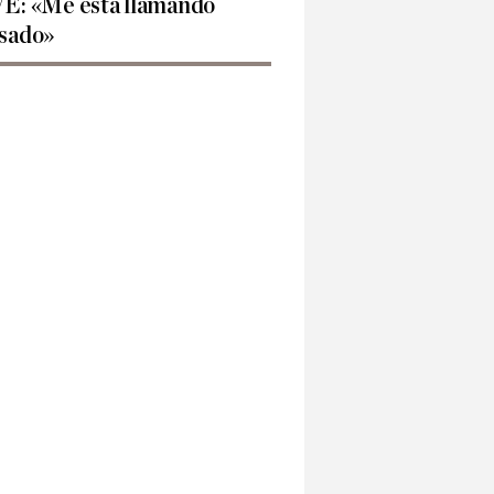
E: «Me está llamando
sado»