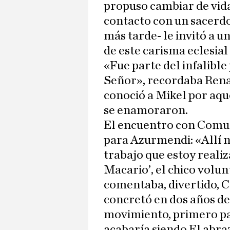
propuso cambiar de vid
contacto con un sacerdot
más tarde- le invitó a 
de este carisma eclesial
«Fue parte del infalible
Señor», recordaba Rena
conoció a Mikel por aqu
se enamoraron.
El encuentro con Comun
para Azurmendi: «Allí no
trabajo que estoy realiz
Macario’, el chico volunt
comentaba, divertido, C
concretó en dos años de
movimiento, primero pa
acabaría siendo El abra