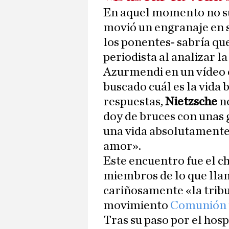
En aquel momento no su
movió un engranaje en 
los ponentes- sabría que
periodista al analizar l
Azurmendi en un vídeo 
buscado cuál es la vida 
respuestas,
Nietzsche
n
doy de bruces con unas 
una vida absolutamente 
amor».
Este encuentro fue el c
miembros de lo que ll
cariñosamente «la tribu
movimiento
Comunión y
Tras su paso por el hosp