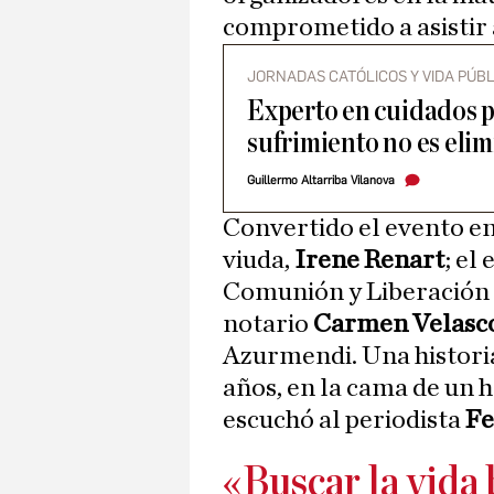
comprometido a asistir 
JORNADAS CATÓLICOS Y VIDA PÚBL
Experto en cuidados pa
sufrimiento no es elim
Guillermo Altarriba Vilanova
Convertido el evento e
viuda,
Irene Renart
; el
Comunión y Liberación
notario
Carmen Velasc
Azurmendi. Una histori
años, en la cama de un h
escuchó al periodista
Fe
«Buscar la vida