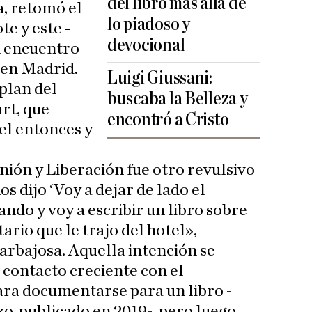
del libro más allá de
a, retomó el
lo piadoso y
e y este -
devocional
un encuentro
 en Madrid.
Luigi Giussani:
 plan del
buscaba la Belleza y
rt, que
encontró a Cristo
el entonces y
ión y Liberación fue otro revulsivo
s dijo ‘Voy a dejar de lado el
ando y voy a escribir un libro sobre
ario que le trajo del hotel»,
arbajosa. Aquella intención se
 contacto creciente con el
ra documentarse para un libro -
zo, publicado en 2019-, pero luego