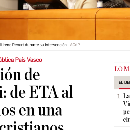
i Irene Renart durante su intervención
ACdP
ública País Vasco
LO M
ión de
EL DE
: de ETA al
La
Vi
os en una
pe
cl
cristianos