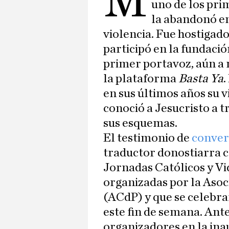
M
uno de los pr
la abandonó en
violencia. Fue hostigado
participó en la fundació
primer portavoz, aún a r
la plataforma
Basta Ya
.
en sus últimos años su v
conoció a Jesucristo a 
sus esquemas.
El testimonio de
conver
traductor donostiarra c
Jornadas Católicos y Vid
organizadas por la Asoc
(ACdP) y que se celebra
este fin de semana. Ante
organizadores en la in