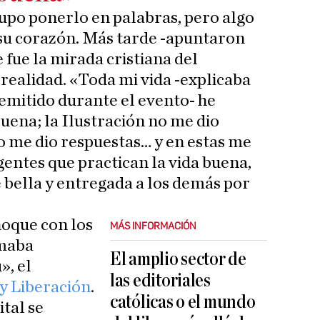
po ponerlo en palabras, pero algo
su corazón. Más tarde -apuntaron
 fue la mirada cristiana del
a realidad. «Toda mi vida -explicaba
emitido durante el evento- he
buena; la Ilustración no me dio
o me dio respuestas… y en estas me
gentes que practican la vida buena,
bella y entregada a los demás por
hoque con los
MÁS INFORMACIÓN
amaba
El amplio sector de
», el
las editoriales
 Liberación
.
católicas o el mundo
ital se