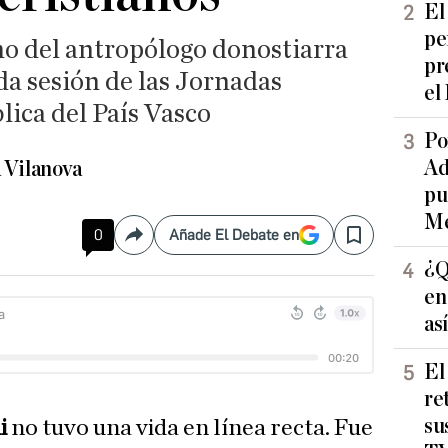
El
pe
o del antropólogo donostiarra
pr
da sesión de las Jornadas
el
lica del País Vasco
Po
Ad
 Vilanova
pu
Me
0
Añade El Debate en
Compartir
Save
¿Q
en
as
El
re
su
i
no tuvo una vida en línea recta. Fue