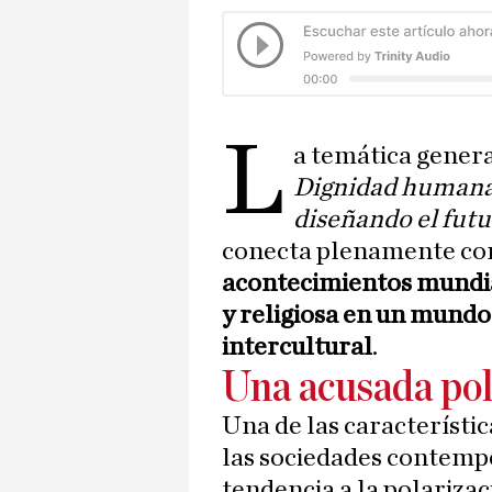
L
a temática gener
Dignidad humana, 
diseñando el futu
conecta plenamente c
acontecimientos mundial
y religiosa en un mundo
intercultural
.
Una acusada pol
Una de las característi
las sociedades contempo
tendencia a la polarizac