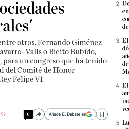
sociedades
De
en
co
rales'
de
El
, entre otros, Fernando Giménez
dó
avarro–Valls o Bieito Rubido,
añ
, para un congreso que ha tenido
de
al del Comité de Honor
Ma
 Rey Felipe VI
El
am
in
ve
1:52
0
Añade El Debate en
Compartir
Save
Lu