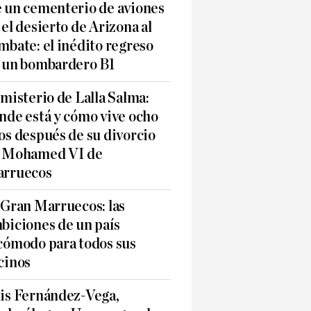
 un cementerio de aviones
 el desierto de Arizona al
mbate: el inédito regreso
 un bombardero B1
 misterio de Lalla Salma:
nde está y cómo vive ocho
os después de su divorcio
 Mohamed VI de
rruecos
 Gran Marruecos: las
biciones de un país
cómodo para todos sus
cinos
is Fernández-Vega,