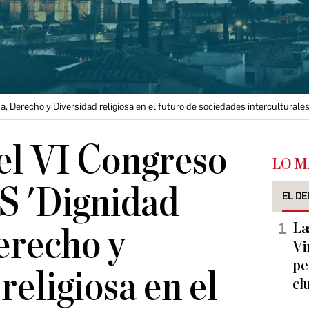
 Derecho y Diversidad religiosa en el futuro de sociedades interculturale
el VI Congreso
LO M
S 'Dignidad
EL DE
La
erecho y
Vi
pe
religiosa en el
cl