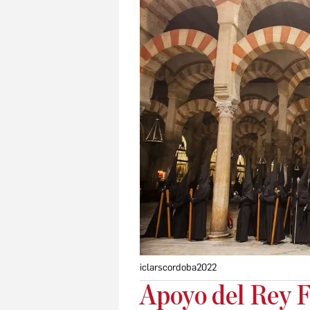
iclarscordoba2022
Apoyo del Rey F