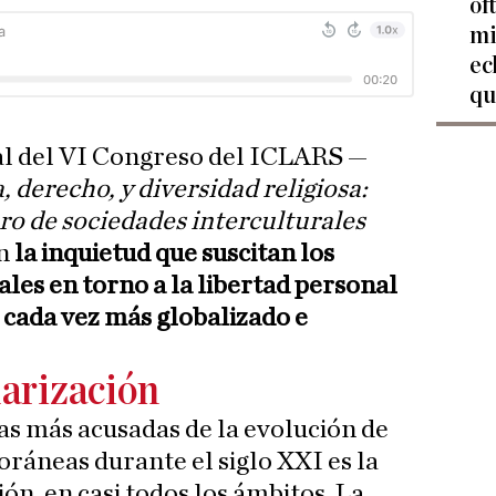
of
mi
ec
qu
al del VI Congreso del ICLARS —
derecho, y diversidad religiosa:
ro de sociedades interculturales
on
la inquietud que suscitan los
es en torno a la libertad personal
 cada vez más globalizado e
arización
cas más acusadas de la evolución de
ráneas durante el siglo XXI es la
ión, en casi todos los ámbitos. La