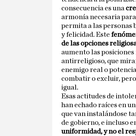
consecuencia es una
cre
armonía necesaria para 
permita a las personas 
y felicidad. Este
fenómen
de las opciones religios
aumento las posiciones r
antirreligioso, que mir
enemigo real o potencial
combatir o excluir, per
igual.
Esas actitudes de intole
han echado raíces en una
que van instalándose tam
de gobierno, e incluso e
uniformidad, y no el res