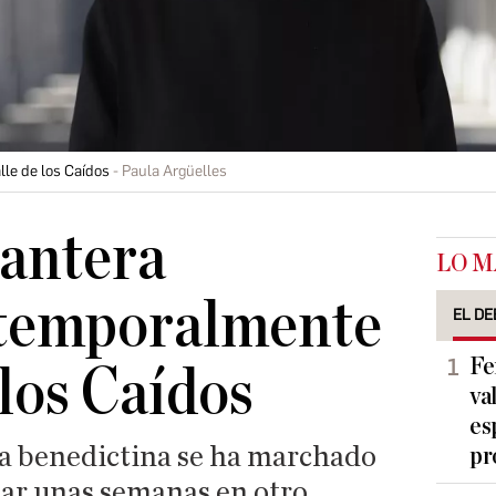
alle de los Caídos
Paula Argüelles
Cantera
LO M
temporalmente
EL DE
Fe
 los Caídos
va
es
día benedictina se ha marchado
pr
ar unas semanas en otro