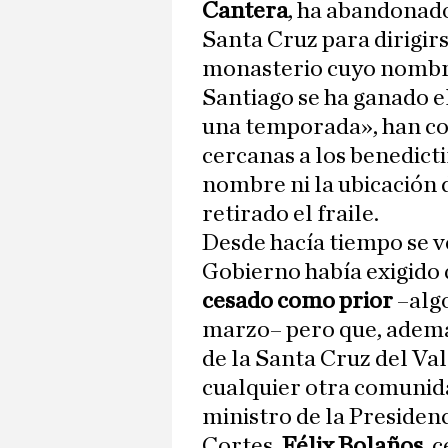
Cantera
, ha abandonad
Santa Cruz para dirigir
monasterio cuyo nombre
Santiago se ha ganado e
una temporada», han c
cercanas a los benedicti
nombre ni la ubicación 
retirado el fraile.
Desde hacía tiempo se v
Gobierno había exigido 
cesado como prior
–algo
marzo– pero que, además
de la Santa Cruz del Val
cualquier otra comunida
ministro de la Presidenc
Cortes,
Félix Bolaños
, 