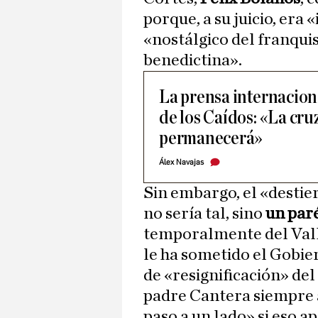
porque, a su juicio, era
«nostálgico del franqui
benedictina».
La prensa internaciona
de los Caídos: «La cru
permanecerá»
Álex Navajas
Sin embargo, el «desti
no sería tal, sino
un par
temporalmente del Valle
le ha sometido el Gobie
de «resignificación» d
padre Cantera siempre a
paso a un lado» si eso a