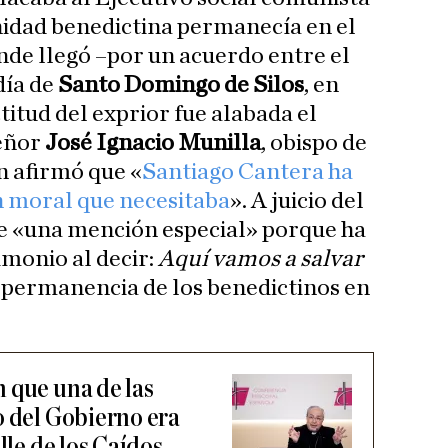
nidad benedictina permanecía en el
onde llegó –por un acuerdo entre el
día de
Santo Domingo de Silos
, en
titud del exprior fue alabada el
eñor
José Ignacio Munilla
, obispo de
n afirmó que «
Santiago Cantera ha
n moral que necesitaba
». A juicio del
ce «una mención especial» porque ha
imonio al decir:
Aquí vamos a salvar
a permanencia de los benedictinos en
 que una de las
o del Gobierno era
lle de los Caídos