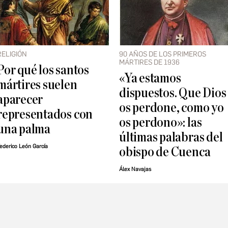
RELIGIÓN
90 AÑOS DE LOS PRIMEROS
MÁRTIRES DE 1936
Por qué los santos
«Ya estamos
mártires suelen
dispuestos. Que Dios
aparecer
os perdone, como yo
representados con
os perdono»: las
una palma
últimas palabras del
ederico León García
obispo de Cuenca
Álex Navajas