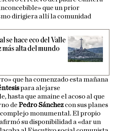
 «inconcebible» que un prior
smo dirigiera allí la comunidad
l se hace eco del Valle
z más alta del mundo
erro» que ha comenzado esta mañana
éntesis
para alejarse
, hasta que amaine el acoso al que
rno de
Pedro Sánchez
con sus planes
el complejo monumental. El propio
firmó su disponibilidad a «dar un
placaba al Ejecutivo social comunista