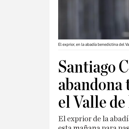
El exprior, en la abadía benedictina del V
Santiago 
abandona 
el Valle de
El exprior de la aba
esta mañana para pas