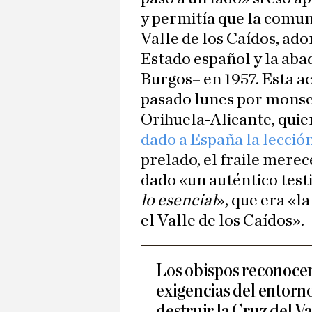
y permitía que la comu
Valle de los Caídos, ad
Estado español y la aba
Burgos– en 1957. Esta ac
pasado lunes por mons
Orihuela-Alicante, quie
dado a España la lecció
prelado, el fraile mere
dado «un auténtico test
lo esencial
», que era «l
el Valle de los Caídos».
Los obispos reconocen
exigencias del entorn
destruir la Cruz del Va