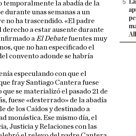
La
o temporalmente la abadía de la
ap
se durante unas semanas a un
pe
 no ha trascendido. «El padre
ma
l derecho a estar ausente durante
Al
onfirmado a
El Debate
fuentes muy
nos, que no han especificado el
del convento adonde se habría
enía especulando con que el
que fray Santiago Cantera fuese
 que se materializó el pasado 21 de
, fuese «desterrado» de la abadía
le de los Caídos y destinado a
d monástica. Ese mismo día, el
ia, Justicia y Relaciones con las
celebró el relevo del padre Cantera