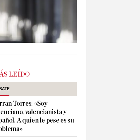
ÁS LEÍDO
BATE
rran Torres: «Soy
lenciano, valencianista y
pañol. A quien le pese es su
oblema»