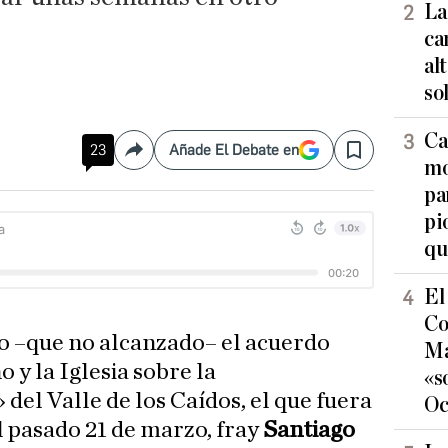
La
ca
al
so
Ca
23
Añade El Debate en
Compartir
Save
mo
pa
pi
qu
El
Co
o –que no alcanzado– el acuerdo
Ma
 y la Iglesia sobre la
«s
 del Valle de los Caídos, el que fuera
Oc
l pasado 21 de marzo, fray
Santiago