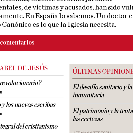
tales, de víctimas y acusados, han sido vu
amente. En España lo sabemos. Un doctor 
Canónico es lo que la Iglesia necesita.
comentarios
 ABEL DE JESÚS
ÚLTIMAS OPINION
revolucionario?
El desafío sanitario y l
30
inmunitaria
 y los nuevos escribas
El patrimonio y la tent
30
las certezas
tegral del cristianismo