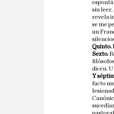
espontán
sin leer.
revela i
se me pe
un Fran
silencio
Quinto.
Sexto.
R
filósofo
dicen. U
Y sépti
facto me
lesionad
Canónico
sucedían
pastora