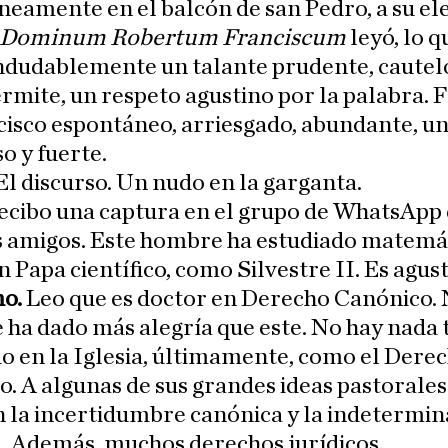
eamente en el balcón de san Pedro, a su el
Dominum Robertum Franciscum
leyó, lo q
ndudablemente un talante prudente, cautelos
rmite, un respeto agustino por la palabra. 
cisco espontáneo, arriesgado, abundante, u
so y fuerte.
El discurso. Un nudo en la garganta.
ecibo una captura en el grupo de WhatsApp
s amigos. Este hombre ha estudiado matemát
n Papa científico, como Silvestre II. Es agust
mo.
Leo que es doctor en Derecho Canónico.
 ha dado más alegría que este. No hay nada 
o en la Iglesia, últimamente, como el Dere
. A algunas de sus grandes ideas pastorales
 la incertidumbre canónica y la indetermin
l. Además, muchos derechos jurídicos