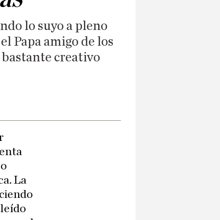
endo lo suyo a pleno
 el Papa amigo de los
, bastante creativo
r
tenta
lo
ca. La
aciendo
 leído