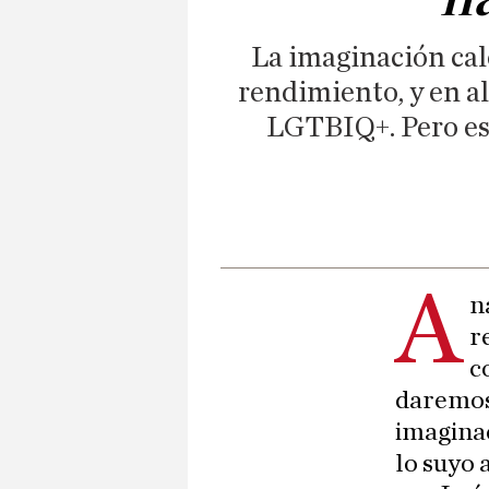
La imaginación cale
rendimiento, y en al
LGTBIQ+. Pero es s
A
n
r
c
daremos 
imaginac
lo suyo 