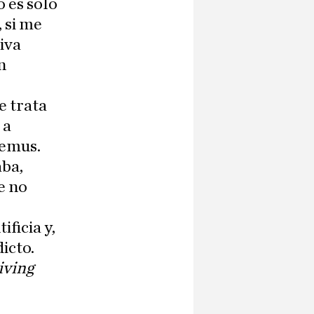
 es solo
, si me
iva
n
e trata
 a
bemus.
aba,
e no
ficia y,
icto.
iving