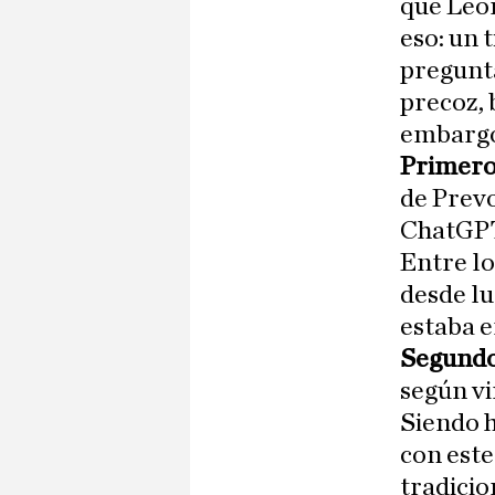
que León
eso: un 
pregunt
precoz, 
embargo,
Primero
de Prev
ChatGPT 
Entre lo
desde lu
estaba e
Segundo
según vi
Siendo h
con este
tradicio