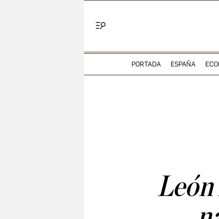
Menú
PORTADA
ESPAÑA
ECO
León 
na