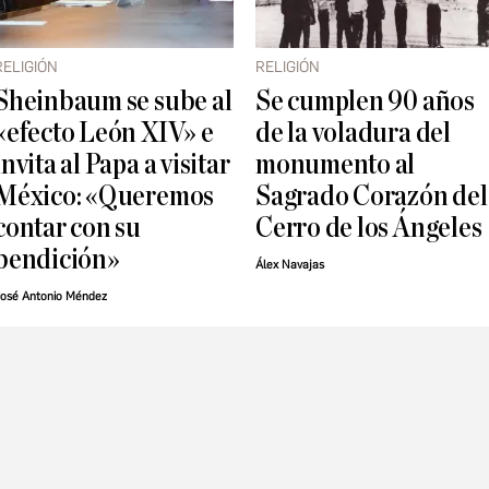
RELIGIÓN
RELIGIÓN
Sheinbaum se sube al
Se cumplen 90 años
«efecto León XIV» e
de la voladura del
invita al Papa a visitar
monumento al
México: «Queremos
Sagrado Corazón del
contar con su
Cerro de los Ángeles
bendición»
Álex Navajas
osé Antonio Méndez