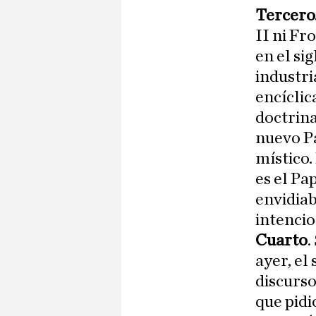
Tercero
II ni Fr
en el si
industri
encíclic
doctrina
nuevo Pa
místico.
es el Pa
envidiab
intencio
Cuarto
.
ayer, el
discurso
que pidi