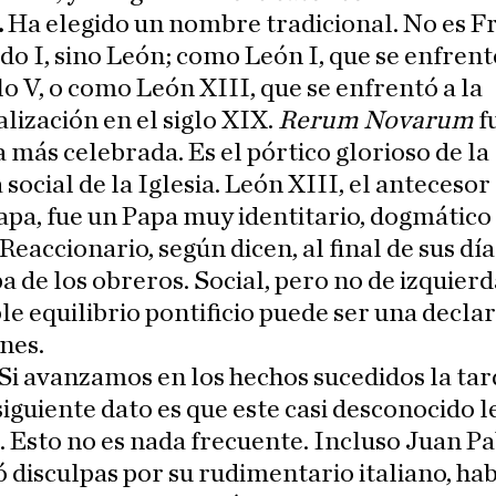
.
Ha elegido un nombre tradicional. No es F
odo I, sino León; como León I, que se enfrent
glo V, o como León XIII, que se enfrentó a la
alización en el siglo XIX.
Rerum Novarum
f
a más celebrada. Es el pórtico glorioso de la
 social de la Iglesia. León XIII, el antecesor
pa, fue un Papa muy identitario, dogmático
 Reaccionario, según dicen, al final de sus dí
pa de los obreros. Social, pero no de izquierd
le equilibrio pontificio puede ser una decla
nes.
 Si avanzamos en los hechos sucedidos la tar
 siguiente dato es que este casi desconocido l
. Esto no es nada frecuente. Incluso Juan Pa
ó disculpas por su rudimentario italiano, ha