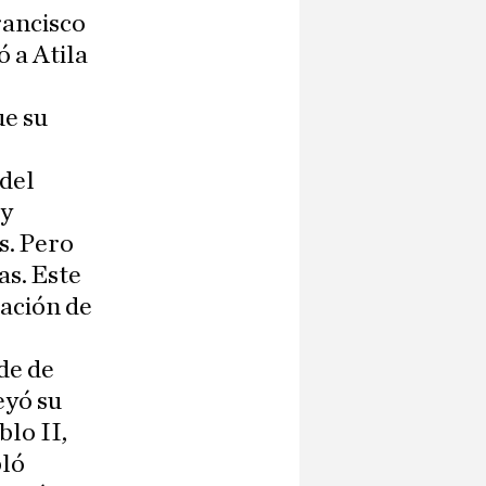
rancisco
ó a Atila
ue su
 del
 y
as. Pero
as. Este
ración de
de de
eyó su
blo II,
bló