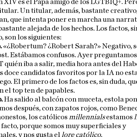
 XIV es el Papa amigo de los LGTBIQ+. Pero
titular. Un titular, además, bastante creativo
an, que intenta poner en marcha una narrat
bastante alejada de los hechos. Los factos, si
 son los siguientes:
.
«¿Robertum? ¿Robert Sarah?» Negativo, s
ost. Estábamos confusos. Ayer preguntamos
quién iba a salir, media hora antes del Ha
s doce candidatos favoritos por la IA no est
ego. El primero de los factos es, sin duda, qu
n el top ten de papables.
.
Ha salido al balcón con muceta, estola ponti
mos después, con zapatos rojos, como Bened
onestos, los católicos
millennials
estamos
l
 facto, porque somos muy superficiales y
nales, y nos gusta el
lore católico
.