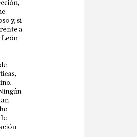
ección,
ue
o y, si
Frente a
n León
 de
icas,
ino.
 Ningún
tan
cho
 le
ación