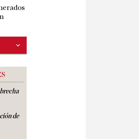
lnerados
en
ES
a brecha
ación de