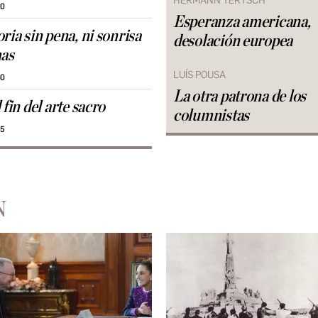
HERMANN TERTSCH
50
Esperanza americana,
ria sin pena, ni sonrisa
desolación europea
mas
LUÍS POUSA
40
La otra patrona de los
 fin del arte sacro
columnistas
25
N