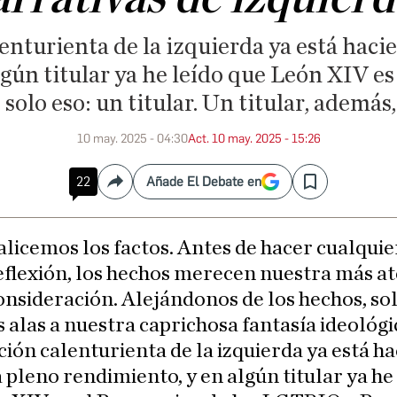
nturienta de la izquierda ya está haci
gún titular ya he leído que León XIV es
olo eso: un titular. Un titular, además
10 may. 2025 - 04:30
Act. 10 may. 2025 - 15:26
22
Añade El Debate en
Compartir
Save
alicemos los factos. Antes de hacer cualquie
eflexión, los hechos merecen nuestra más a
onsideración. Alejándonos de los hechos, so
alas a nuestra caprichosa fantasía ideológi
ión calenturienta de la izquierda ya está h
a pleno rendimiento, y en algún titular ya he