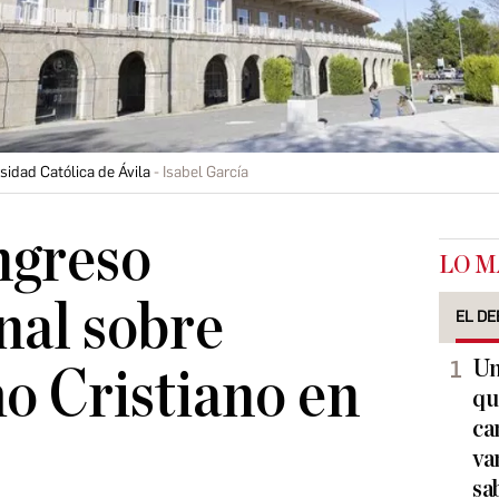
sidad Católica de Ávila
Isabel García
ngreso
LO M
nal sobre
EL DE
Un
 Cristiano en
qu
ca
va
sa