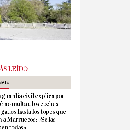
ÁS LEÍDO
BATE
 guardia civil explica por
é no multa a los coches
rgados hasta los topes que
n a Marruecos: «Se las
ben todas»