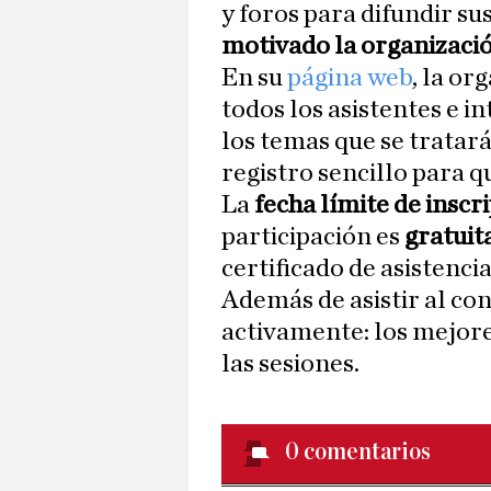
y foros para difundir su
motivado la organizació
En su
página web
, la or
todos los asistentes e in
los temas que se tratará
registro sencillo para q
La
fecha límite de inscr
participación es
gratuit
certificado de asistenc
Además de asistir al con
activamente: los mejor
las sesiones.
0
comentarios