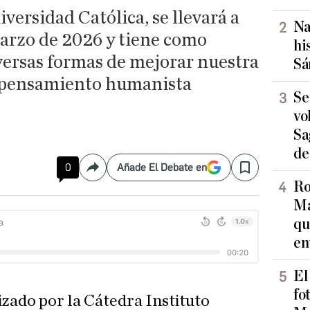
versidad Católica, se llevará a
Na
marzo de 2026 y tiene como
hi
versas formas de mejorar nuestra
Sá
l pensamiento humanista
Se
vo
Sa
de
0
Añade El Debate en
Compartir
Save
Ro
Ma
qu
en
El
fo
izado por la Cátedra Instituto