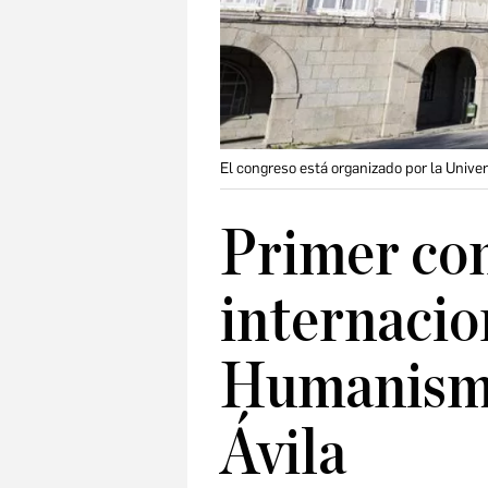
El congreso está organizado por la Univer
Primer co
internacio
Humanismo
Ávila