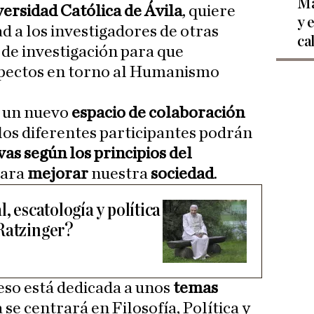
Ma
ersidad Católica de Ávila
, quiere
y 
d a los investigadores de otras
ca
 de investigación para que
spectos en torno al Humanismo
e un nuevo
espacio de colaboración
los diferentes participantes podrán
vas según los principios del
ara
mejorar
nuestra
sociedad
.
, escatología y política
Ratzinger?
so está dedicada a unos
temas
a se centrará en Filosofía, Política y