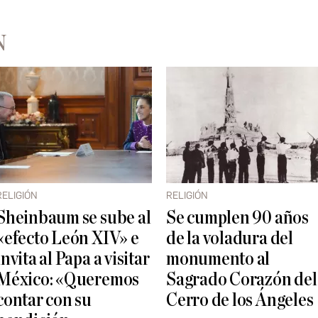
N
RELIGIÓN
RELIGIÓN
Sheinbaum se sube al
Se cumplen 90 años
«efecto León XIV» e
de la voladura del
invita al Papa a visitar
monumento al
México: «Queremos
Sagrado Corazón del
contar con su
Cerro de los Ángeles