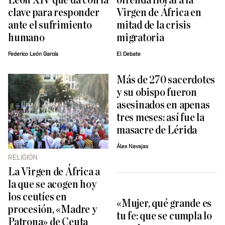
León XIV que da con la
ofrenda floral a la
clave para responder
Virgen de África en
ante el sufrimiento
mitad de la crisis
humano
migratoria
Federico León García
El Debate
Más de 270 sacerdotes
y su obispo fueron
asesinados en apenas
tres meses: así fue la
masacre de Lérida
Álex Navajas
RELIGIÓN
La Virgen de África a
la que se acogen hoy
los ceutíes en
«Mujer, qué grande es
procesión, «Madre y
tu fe: que se cumpla lo
Patrona» de Ceuta