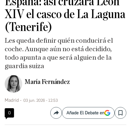
España: así cruzará León
XIV el casco de La Laguna
(Tenerife)
Les queda definir quién conducirá el
coche. Aunque aún no está decidido,
todo apunta a que será alguien de la
guardia suiza
María Fernández
Madrid
03 jun. 2026 - 12:53
0
Añade El Debate en
Compartir
Save