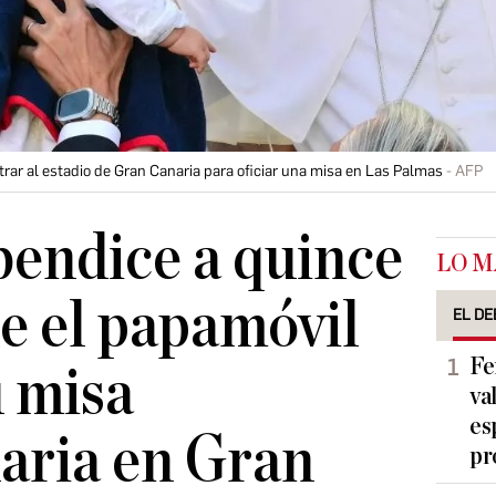
trar al estadio de Gran Canaria para oficiar una misa en Las Palmas
AFP
endice a quince
LO M
e el papamóvil
EL DE
Fe
u misa
va
es
aria en Gran
pr