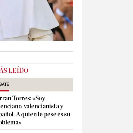
ÁS LEÍDO
BATE
rran Torres: «Soy
lenciano, valencianista y
pañol. A quien le pese es su
oblema»