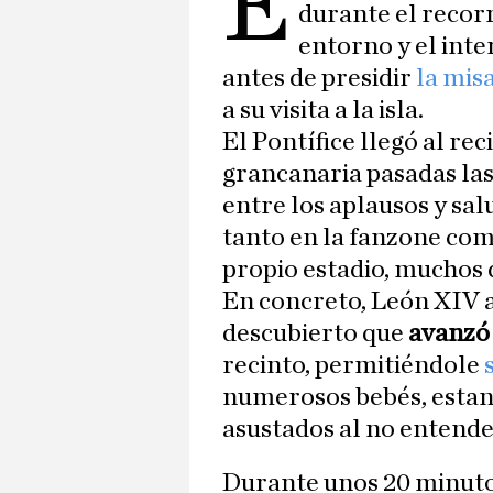
E
durante el recor
entorno y el inte
antes de presidir
la mis
a su visita a la isla.
El Pontífice llegó al rec
grancanaria pasadas las 
entre los aplausos y sal
tanto en la fanzone co
propio estadio, muchos 
En concreto, León XIV a
descubierto que
avanzó
recinto, permitiéndole
numerosos bebés, estand
asustados al no entende
Durante unos 20 minutos