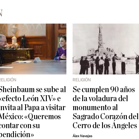
N
RELIGIÓN
RELIGIÓN
Sheinbaum se sube al
Se cumplen 90 años
«efecto León XIV» e
de la voladura del
invita al Papa a visitar
monumento al
México: «Queremos
Sagrado Corazón del
contar con su
Cerro de los Ángeles
bendición»
Álex Navajas