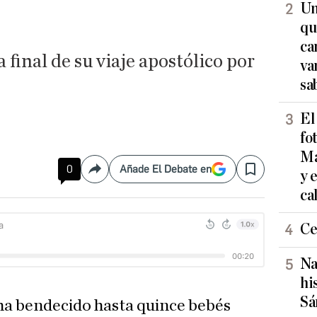
Un
qu
ca
a final de su viaje apostólico por
va
sa
El
fo
Ma
0
Añade El Debate en
y 
Compartir
Save
ca
Ce
Na
hi
Sá
ha bendecido hasta quince bebés