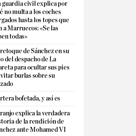
 guardia civil explica por
é no multa a los coches
rgados hasta los topes que
n a Marruecos: «Se las
ben todas»
 retoque de Sánchez en su
to del despacho de La
reta para ocultar sus pies
evitar burlas sobre su
lzado
rtera bofetada, y así es
ranjo explica la verdadera
storia de la rendición de
nchez ante Mohamed VI