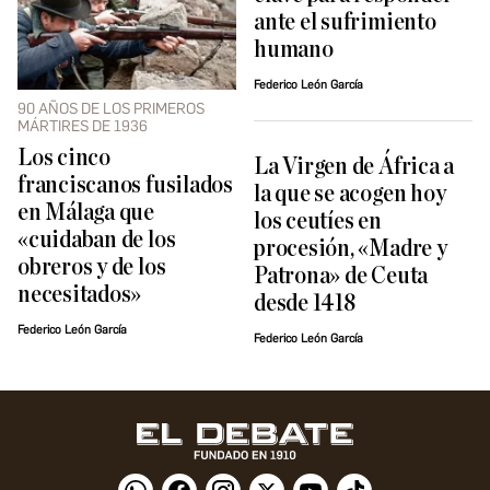
ante el sufrimiento
humano
Federico León García
90 AÑOS DE LOS PRIMEROS
MÁRTIRES DE 1936
Los cinco
La Virgen de África a
franciscanos fusilados
la que se acogen hoy
en Málaga que
los ceutíes en
«cuidaban de los
procesión, «Madre y
obreros y de los
Patrona» de Ceuta
necesitados»
desde 1418
Federico León García
Federico León García