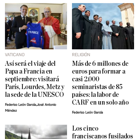
VATICANO
RELIGIÓN
Así será el viaje del
Más de 6 millones de
Papa a Francia en
euros para formar a
septiembre: visitará
casi 2.000
París, Lourdes, Metz y
seminaristas de 85
la sede de la UNESCO
países: la labor de
CARF en un solo año
Federico León García,José Antonio
Méndez
Federico León García
Los cinco
franciscanos fusilados