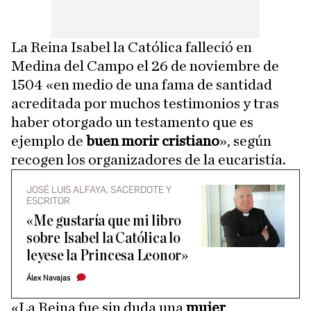
La Reina Isabel la Católica falleció en
Medina del Campo el 26 de noviembre de
1504 «en medio de una fama de santidad
acreditada por muchos testimonios y tras
haber otorgado un testamento que es
ejemplo de
buen morir cristiano
», según
recogen los organizadores de la eucaristía.
JOSÉ LUIS ALFAYA, SACERDOTE Y
ESCRITOR
«Me gustaría que mi libro
sobre Isabel la Católica lo
leyese la Princesa Leonor»
Álex Navajas
«La Reina fue sin duda una
mujer