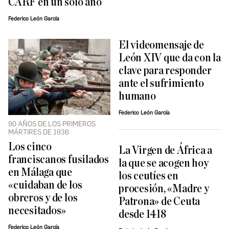
CARF en un solo año
Federico León García
El videomensaje de
León XIV que da con la
clave para responder
ante el sufrimiento
humano
Federico León García
90 AÑOS DE LOS PRIMEROS
MÁRTIRES DE 1936
Los cinco
La Virgen de África a
franciscanos fusilados
la que se acogen hoy
en Málaga que
los ceutíes en
«cuidaban de los
procesión, «Madre y
obreros y de los
Patrona» de Ceuta
necesitados»
desde 1418
Federico León García