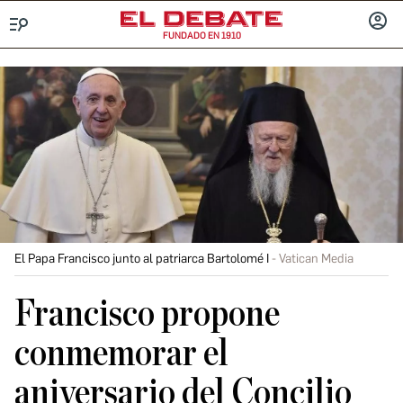
FUNDADO EN 1910
Menú
INICIA
SESIÓ
El Papa Francisco junto al patriarca Bartolomé I
Vatican Media
Francisco propone
conmemorar el
aniversario del Concilio