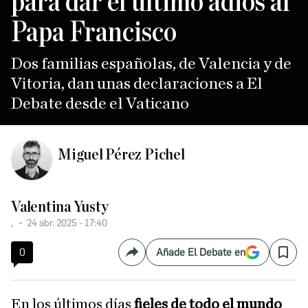
para dar el último adiós al
Papa Francisco
Dos familias españolas, de Valencia y de
Vitoria, dan unas declaraciones a El
Debate desde el Vaticano
Miguel Pérez Pichel
Valentina Yusty
,
24 abr. 2025 - 17:40
0
Añade El Debate en
Compartir
Save
En los últimos días
fieles de todo el mundo