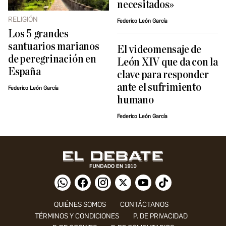
necesitados»
RELIGIÓN
Federico León García
Los 5 grandes
santuarios marianos
El videomensaje de
de peregrinación en
León XIV que da con la
España
clave para responder
ante el sufrimiento
Federico León García
humano
Federico León García
QUIÉNES SOMOS
CONTÁCTANOS
TÉRMINOS Y CONDICIONES
P. DE PRIVACIDAD