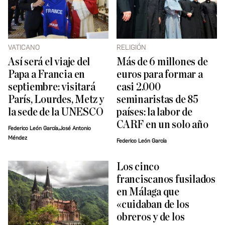
VATICANO
RELIGIÓN
Así será el viaje del
Más de 6 millones de
Papa a Francia en
euros para formar a
septiembre: visitará
casi 2.000
París, Lourdes, Metz y
seminaristas de 85
la sede de la UNESCO
países: la labor de
CARF en un solo año
Federico León García,José Antonio
Méndez
Federico León García
Los cinco
franciscanos fusilados
en Málaga que
«cuidaban de los
obreros y de los