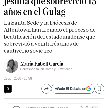
jesuita que sobrevivió 15
años en el Gulag
La Santa Sede y la Diócesis de
Allentown han frenado el proceso de
beatificación del estadounidense que
sobrevivió a veintitrés años de
cautiverio soviético
María Rabell García
Corresponsal en Roma y El Vaticano
22 abr. 2026 - 15:58
0
Añade El Debate en
Compartir
Save