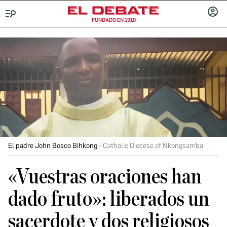
FUNDADO EN 1910
Menú
INICIA
SESIÓ
El padre John Bosco Bihkong
Catholic Diocese of Nkongsamba
«Vuestras oraciones han
dado fruto»: liberados un
sacerdote y dos religiosos