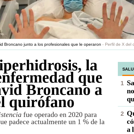
id Broncano junto a los profesionales que le operaron
Perfil de X del
iperhidrosis, la
SALU
enfermedad que
Sa
avid Broncano a
no
el quirófano
qu
Qu
istencia
fue operado en 2020 para
có
que padece actualmente un 1 % de la
a 