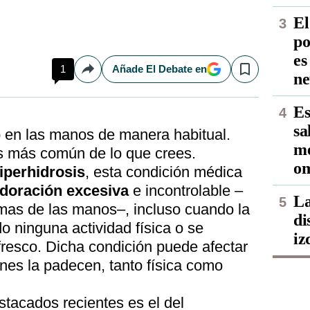
El
po
es
1
Añade El Debate en
Compartir
Save
ne
Es
sa
 en las manos de manera habitual.
me
es más común de lo que crees.
om
iperhidrosis
, esta condición médica
doración excesiva
e incontrolable –
La
mas de las manos–, incluso cuando la
di
o ninguna actividad física o se
iz
fresco. Dicha condición puede afectar
enes la padecen, tanto física como
tacados recientes es el del