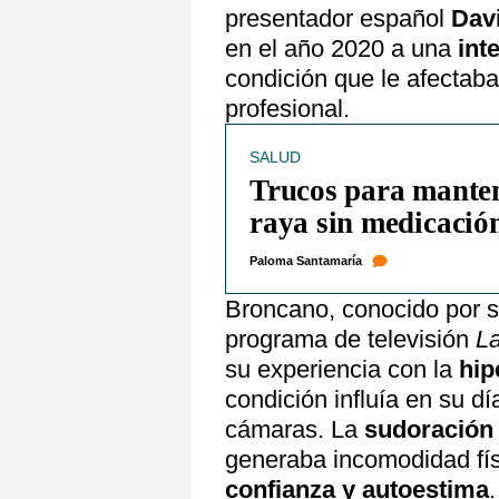
presentador español
Dav
en el año 2020 a una
int
condición que le afectab
profesional.
SALUD
Trucos para mantene
raya sin medicació
Paloma Santamaría
Broncano, conocido por s
programa de televisión
La
su experiencia con la
hip
condición influía en su dí
cámaras. La
sudoración
generaba incomodidad fís
confianza y autoestima
.