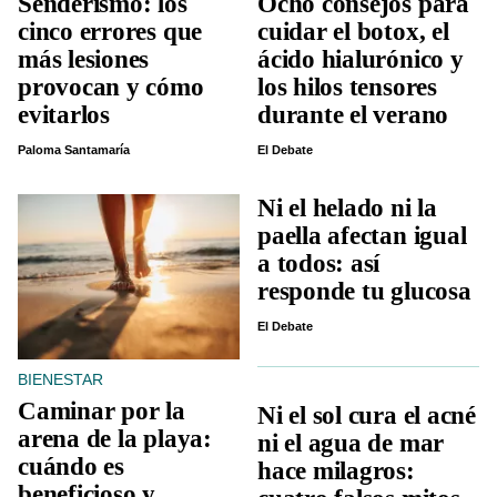
Senderismo: los
Ocho consejos para
cinco errores que
cuidar el botox, el
más lesiones
ácido hialurónico y
provocan y cómo
los hilos tensores
evitarlos
durante el verano
Paloma Santamaría
El Debate
Ni el helado ni la
paella afectan igual
a todos: así
responde tu glucosa
El Debate
BIENESTAR
Caminar por la
Ni el sol cura el acné
arena de la playa:
ni el agua de mar
cuándo es
hace milagros:
beneficioso y