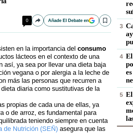
ía
re
su
0
Añade El Debate en
Compartir
Save
Ca
ay
pu
sisten en la importancia del
consumo
El
ctos lácteos en el contexto de una
po
n así, ya sea por llevar una dieta baja
es
ción vegana o por alergia a la leche de
ne
son más las personas que recurren a
dieta diaria como sustitutivas de la
El
ex
as propias de cada una de ellas, ya
mo
ra o de arroz, es fundamental para
la
quilibrada teniendo siempre en cuenta
 de Nutrición (SEÑ)
asegura que las