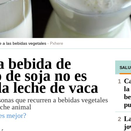
te a las bebidas vegetales
Pxhere
a bebida de
SALU
 de soja no es
Ca
la leche de vaca
la
be
sonas que recurren a bebidas vegetales
pu
eche animal
es mejor?
La
jo