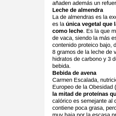
añaden además un refuerz
Leche de almendra
La de almendras es la ex
es la
única vegetal que 
como leche
. Es la que 
de vaca, siendo la más e
contenido proteico bajo, 
8 gramos de la leche de 
hidratos de carbono y 3 
bebida.
Bebida de avena
Carmen Escalada, nutricio
Europeo de la Obesidad (
la mitad de proteínas qu
calórico es semejante al
contiene poca grasa, pero
muy baja por la escasa p