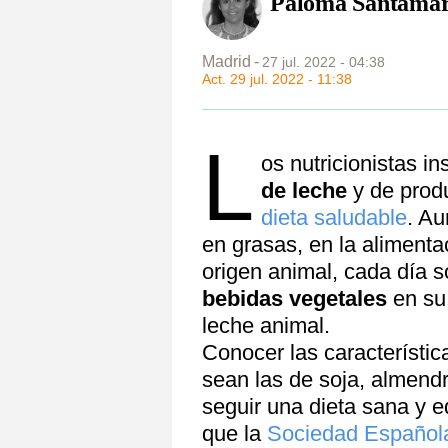
Paloma Santamar
Madrid
27 jul. 2022 - 04:38
Act. 29 jul. 2022 - 11:38
L
os nutricionistas in
de leche
y de produ
dieta saludable
. Au
en grasas, en la alimenta
origen animal, cada día 
bebidas vegetales
en su 
leche animal.
Conocer las característic
sean las de soja, almend
seguir una dieta sana y e
que la
Sociedad Española