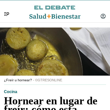
Menú
INICIA
SESIÓ
¿Freír u hornear?
©GTRESONLINE
Cocina
Hornear en lugar de
freír: cómo esta