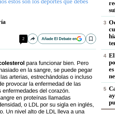
ños estos son los deportes que debes
re
su
ía
Oc
cu
hi
2
Añade El Debate en
Compartir
Save
te
El
po
olesterol
para funcionar bien. Pero
es
asiado en la sangre, se puede pegar
ne
las arterias, estrechándolas o incluso
e provocar la enfermedad de las
Ca
as enfermedades del corazón.
ay
a sangre en proteínas llamadas
pu
densidad, o LDL por su sigla en inglés,
o. Un nivel alto de LDL lleva a una