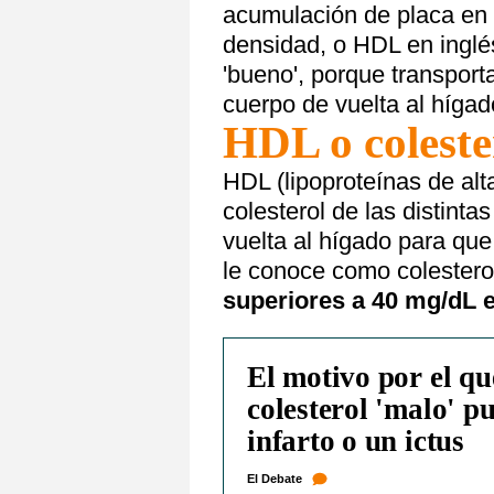
acumulación de placa en la
densidad, o HDL en inglés
'bueno', porque transporta
cuerpo de vuelta al hígad
HDL o coleste
HDL (lipoproteínas de al
colesterol de las distinta
vuelta al hígado para que 
le conoce como colestero
superiores a 40 mg/dL 
El motivo por el que
colesterol 'malo' p
infarto o un ictus
El Debate