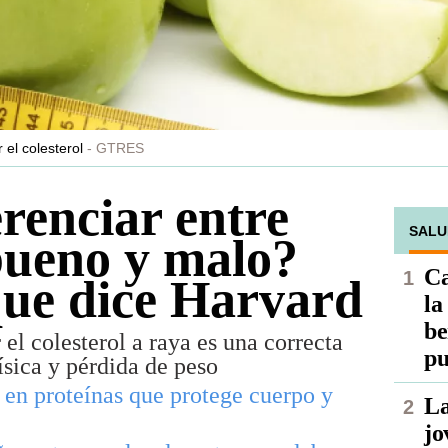
 el colesterol
GTRES
renciar entre
SALU
 bueno y malo?
Ca
 que dice Harvard
la
be
el colesterol a raya es una correcta
pu
ísica y pérdida de peso
 en proteínas que protege cuerpo y
La
jo