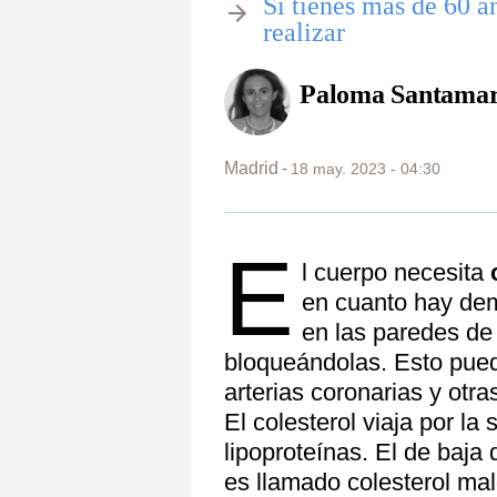
Si tienes más de 60 a
realizar
Paloma Santamar
Madrid
18 may. 2023 - 04:30
E
l cuerpo necesita
c
en cuanto hay dem
en las paredes de 
bloqueándolas. Esto pued
arterias coronarias y otr
El colesterol viaja por l
lipoproteínas. El de baja 
es llamado colesterol mal