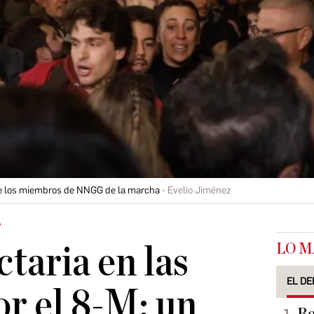
de los miembros de NNGG de la marcha
Evelio Jiménez
r
LO M
ctaria en las
EL DE
r el 8-M: un