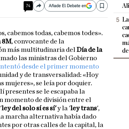
Al
74
Añade El Debate en
Compartir
Save
La
ca
s, cabemos todas, cabemos todes».
ca
n 8M
, convocante de la
má
ón más multitudinaria del
Día de la
de
sumado las ministras del Gobierno
intentó desde el primer momento
nidad y de transversalidad: «Hoy
s mujeres», se leía por doquier.
lí presentes se le escapaba la
un momento de división entre el
'
ley del solo sí es sí'
y la '
ley trans
',
na marcha alternativa había dado
s por otras calles de la capital, la