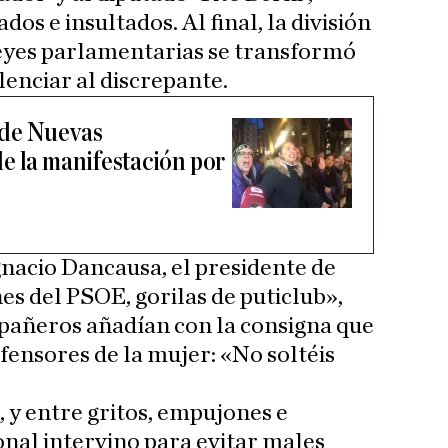
os e insultados. Al final, la división
 leyes parlamentarias se transformó
lenciar al discrepante.
 de Nuevas
e la manifestación por
gnacio Dancausa, el presidente de
s del PSOE, gorilas de puticlub»,
mpañeros añadían con la consigna que
fensores de la mujer: «No soltéis
 y entre gritos, empujones e
ional intervino para evitar males