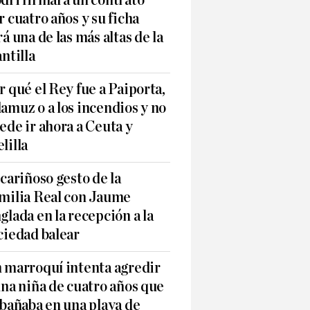
dri firmará un contrato
r cuatro años y su ficha
rá una de las más altas de la
antilla
r qué el Rey fue a Paiporta,
amuz o a los incendios y no
ede ir ahora a Ceuta y
lilla
 cariñoso gesto de la
milia Real con Jaume
glada en la recepción a la
ciedad balear
 marroquí intenta agredir
una niña de cuatro años que
 bañaba en una playa de