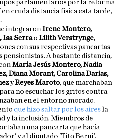
rupos parlamentarios por la reforma
í' en cruda distancia física esta tarde,
.
 se integraron
Irene Montero,
 Isa Serra
o
Lilith Verstrynge
,
ones con sus respectivas pancartas
pensionistas. A bastante distancia,
 con
María Jesús Montero, Nadia
ez, Diana Morant, Carolina Darias,
hez
y
Reyes Maroto
, que marchaban
 para no escuchar los gritos contra
nzaban en el entorno morado.
mento
que hizo saltar por los aires
la
ad y la inclusión. Miembros de
ortaban una pancarta que hacía
dor' y al diputado 'Tito Berni',