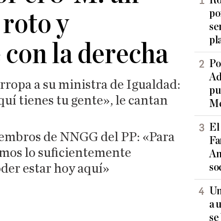
Ro
po
roto y
se
pl
 con la derecha
Po
Ad
ropa a su ministra de Igualdad:
pu
quí tienes tu gente», le cantan
Me
El
iembros de NNGG del PP: «Para
Fa
omos lo suficientemente
An
so
der estar hoy aquí»
Un
a 
se