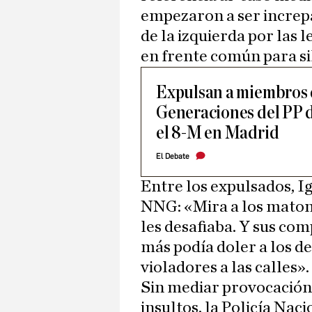
empezaron a ser increpad
de la izquierda por las
en frente común para si
Expulsan a miembros
Generaciones del PP d
el 8-M en Madrid
El Debate
Entre los expulsados, I
NNG: «Mira a los matone
les desafiaba. Y sus co
más podía doler a los de
violadores a las calles».
Sin mediar provocación,
insultos, la Policía Nac