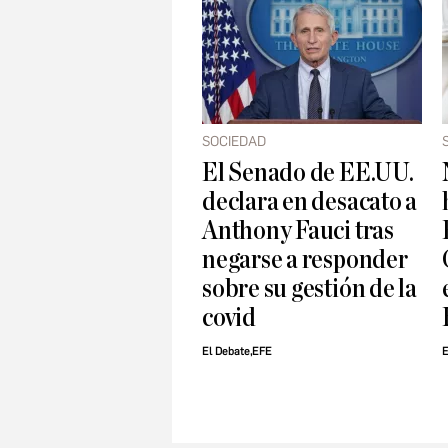
SOCIEDAD
El Senado de EE.UU.
declara en desacato a
Anthony Fauci tras
negarse a responder
sobre su gestión de la
covid
El Debate,EFE
E