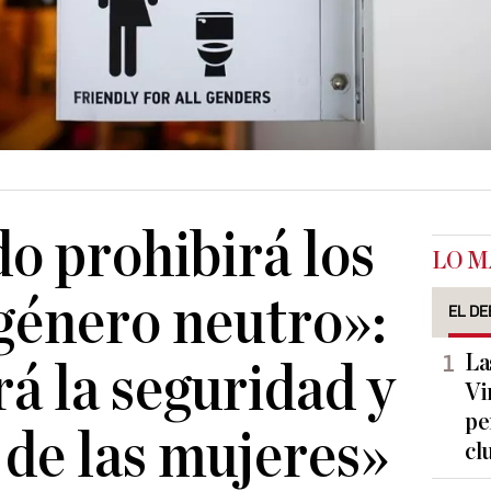
o prohibirá los
LO M
género neutro»:
EL DE
La
 la seguridad y
Vi
pe
 de las mujeres»
cl