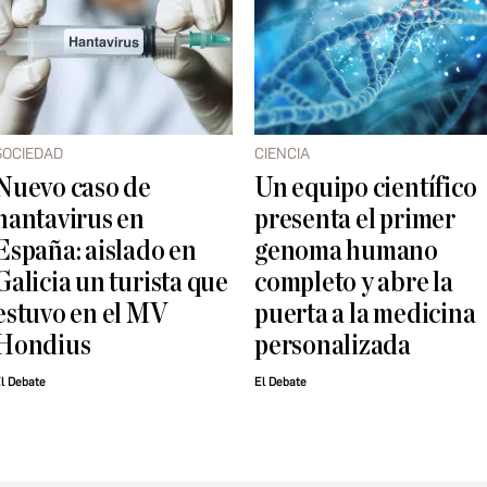
SOCIEDAD
CIENCIA
Nuevo caso de
Un equipo científico
hantavirus en
presenta el primer
España: aislado en
genoma humano
Galicia un turista que
completo y abre la
estuvo en el MV
puerta a la medicina
Hondius
personalizada
l Debate
El Debate