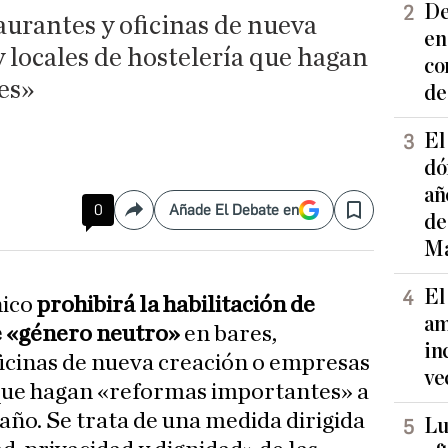
De
taurantes y oficinas de nueva
en
 locales de hostelería que hagan
co
es»
de
El
dó
añ
0
Añade El Debate en
Compartir
Save
de
Ma
El
nico
prohibirá la habilitación de
am
e «género neutro»
en bares,
in
ficinas de nueva creación o empresas
ve
 que hagan «reformas importantes» a
e año. Se trata de una medida dirigida
Lu