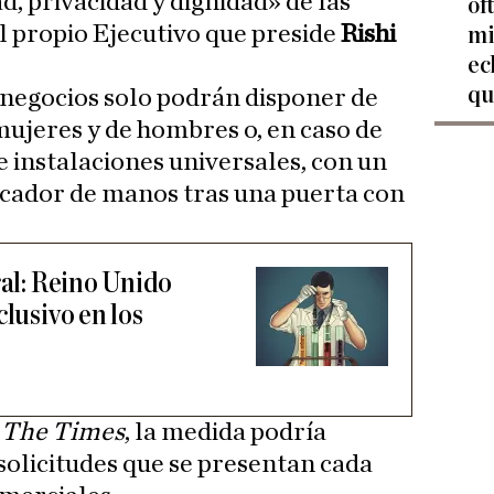
d, privacidad y dignidad» de las
of
l propio Ejecutivo que preside
Rishi
mi
ec
qu
e negocios solo podrán disponer de
mujeres y de hombres o, en caso de
de instalaciones universales, con un
secador de manos tras una puerta con
ral: Reino Unido
clusivo en los
o
The Times
, la medida podría
 solicitudes que se presentan cada