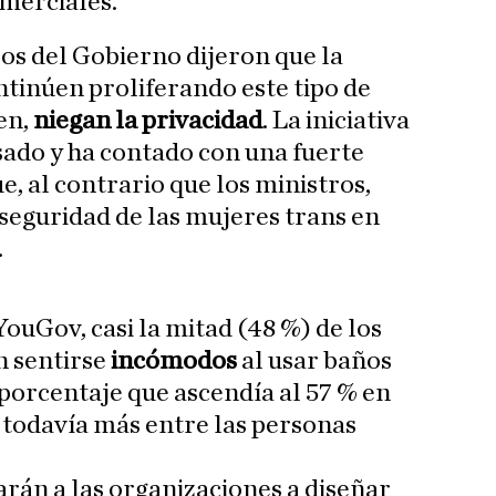
merciales.
ros del Gobierno dijeron que la
ntinúen proliferando este tipo de
en,
niegan la privacidad
. La iniciativa
sado y ha contado con una fuerte
e, al contrario que los ministros,
seguridad de las mujeres trans en
.
ouGov, casi la mitad (48 %) de los
 sentirse
incómodos
al usar baños
porcentaje que ascendía al 57 % en
y todavía más entre las personas
arán a las organizaciones a diseñar