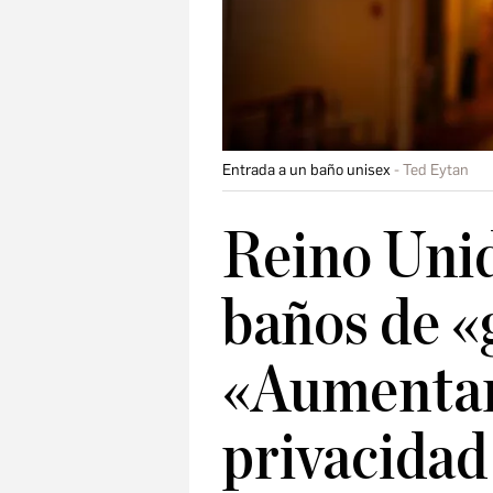
Entrada a un baño unisex
Ted Eytan
Reino Unid
baños de «
«Aumentará
privacidad