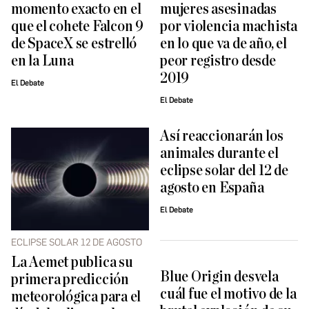
momento exacto en el
mujeres asesinadas
que el cohete Falcon 9
por violencia machista
de SpaceX se estrelló
en lo que va de año, el
en la Luna
peor registro desde
2019
El Debate
El Debate
Así reaccionarán los
animales durante el
eclipse solar del 12 de
agosto en España
El Debate
ECLIPSE SOLAR 12 DE AGOSTO
La Aemet publica su
Blue Origin desvela
primera predicción
cuál fue el motivo de la
meteorológica para el