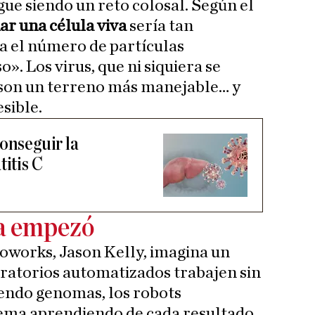
gue siendo un reto colosal. Según el
ñar una célula viva
sería tan
a el número de partículas
». Los virus, que ni siquiera se
 son un terreno más manejable… y
sible.
onseguir la
titis C
ya empezó
ioworks, Jason Kelly, imagina un
ratorios automatizados trabajen sin
iendo genomas, los robots
stema aprendiendo de cada resultado.