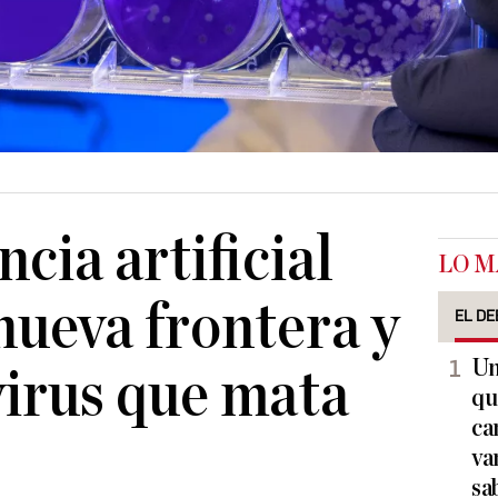
ncia artificial
LO M
nueva frontera y
EL DE
Un
virus que mata
qu
ca
va
sa