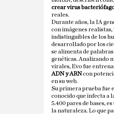
bioRxiv, describen cóm
crear virus bacteriófag
reales.
Durante años, la IA ge
con imágenes realistas, 
indistinguibles de los 
desarrollado por los cie
se alimenta de palabras 
genéticas. Analizando 
virales, Evo fue entren
ADN y ARN
con potenci
en su web.
Su primera prueba fue e
conocido que infecta a l
5.400 pares de bases, e
la naturaleza. Lo que 