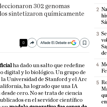
eleccionaron 302 genomas
Na
y los sintetizaron químicamente
hi
Sá
Se
vo
0
Añade El Debate en
Compartir
Save
Sa
de
Mo
ficial
ha dado un salto que redefine
Fe
lo digital y lo biológico. Un grupo de
 la Universidad de Stanford y el Arc
Ro
California, ha logrado que una IA
Ma
 desde cero. No se trata de ciencia
qu
publicados en el servidor científico
en