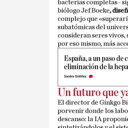
bacterias completas– si
biólogo Jef Boeke
, dise
complejo que «superarí
subatómicas del universo
consideran seres vivos,
por eso mismo, más acce
España, a un paso de c
eliminación de la hepa
Sandra Ordóñez
Un futuro que 
El director de Ginkgo B
porvenir donde los labo
descanso: la IA propon
sintetizándolos y el si