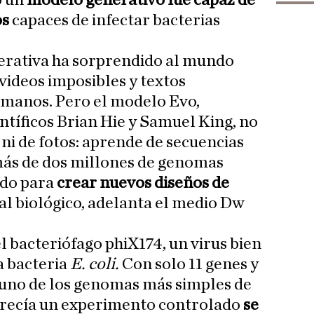
o un
modelo generativo fue capaz de
os
capaces de infectar bacterias
nerativa ha sorprendido al mundo
videos imposibles y textos
humanos. Pero el modelo Evo,
ntíficos Brian Hie y Samuel King, no
ni de fotos: aprende de secuencias
más de dos millones de genomas
ado para
crear nuevos diseños de
al biológico, adelanta el medio Dw
l bacteriófago phiX174, un virus bien
a bacteria
E. coli.
Con solo 11 genes y
s uno de los genomas más simples de
parecía un experimento controlado
se