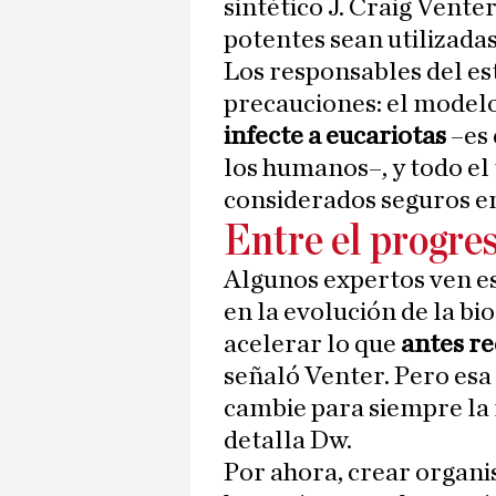
sintético J. Craig Vente
potentes sean utilizada
Los responsables del e
precauciones: el model
infecte a eucariotas
–es
los humanos–, y todo el t
considerados seguros en
Entre el progres
Algunos expertos ven e
en la evolución de la b
acelerar lo que
antes re
señaló Venter. Pero esa
cambie para siempre la r
detalla Dw.
Por ahora, crear orga