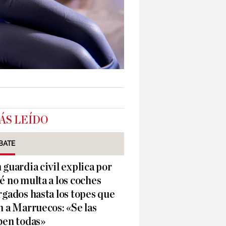
ÁS LEÍDO
BATE
 guardia civil explica por
é no multa a los coches
rgados hasta los topes que
n a Marruecos: «Se las
ben todas»