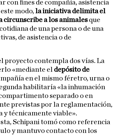
ar con fines de compañía, asistencia
 este modo,
la iniciativa delimita el
a circunscribe a los animales
que
 cotidiana de una persona o de una
tivas, de asistencia o de
el proyecto contempla dos vías. La
erlo «mediante el
depósito de
ompañía en el mismo féretro, urna o
segunda habilitaría «la inhumación
n compartimento separado o en
te previstas por la reglamentación,
a y técnicamente viable».
esta, Schipani tomó como referencia
aulo y mantuvo contacto con los