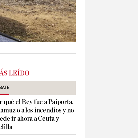
ÁS LEÍDO
BATE
r qué el Rey fue a Paiporta,
amuz o a los incendios y no
ede ir ahora a Ceuta y
lilla