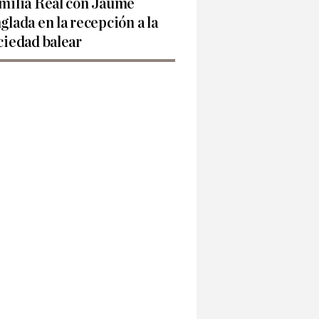
milia Real con Jaume
glada en la recepción a la
ciedad balear