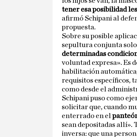
los hijos se van, la mas
tener esa posibilidad l
afirmó Schipani al defe
propuesta.
Sobre su posible aplicac
sepultura conjunta solo
determinadas condicione
voluntad expresa». Es de
habilitación automática,
requisitos específicos, t
como desde el administr
Schipani puso como eje
solicitar que, cuando m
enterrado en el
panteón
sean depositadas allí».
inversa: que una person