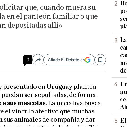
Ro
olicitar que, cuando muera su
po
a en el panteón familiar o que
se
an depositadas allí»
pl
La
ca
ca
0
Añade El Debate en
Compartir
Save
má
de
Un
ey presentado en Uruguay plantea
a 
 puedan ser sepultadas, de forma
se
 a sus mascotas.
La iniciativa busca
Al
e el vínculo afectivo que muchas
 sus animales de compañía y dar
El