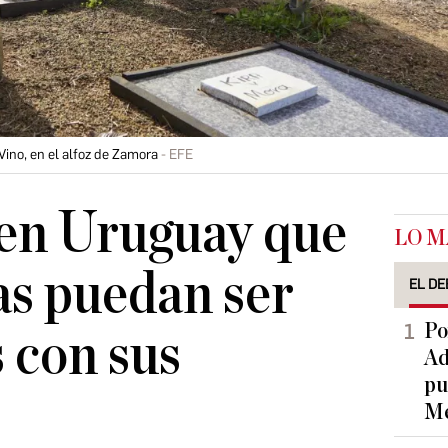
ino, en el alfoz de Zamora
EFE
en Uruguay que
LO M
as puedan ser
EL DE
Po
 con sus
Ad
pu
Me