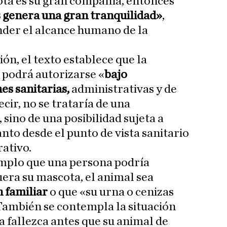
cota es su gran compañía, entonces
es genera una gran tranquilidad»
,
nder el alcance humano de la
ión, el texto establece que la
 podrá autorizarse «
bajo
s sanitarias,
administrativas y de
cir, no se trataría de una
 sino de una posibilidad sujeta a
anto desde el punto de vista sanitario
ativo.
mplo que una persona podría
uera su mascota, el animal sea
 familiar
o que «su urna o cenizas
 También se contempla la situación
a fallezca antes que su animal de