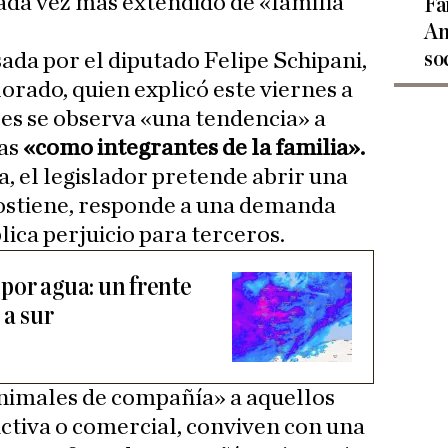
ada vez más extendido de «familia
Fa
An
so
ada por el diputado Felipe Schipani,
orado, quien explicó este viernes a
ses se observa «una tendencia» a
tas
«como integrantes de la familia».
, el legislador pretende abrir una
sostiene, responde a una demanda
lica perjuicio para terceros.
por agua: un frente
 a sur
animales de compañía» a aquellos
uctiva o comercial, conviven con una