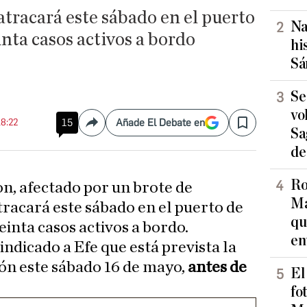
tracará este sábado en el puerto
Na
nta casos activos a bordo
hi
Sá
Se
vo
18:22
15
Añade El Debate en
Compartir
Save
Sa
de
Ro
on, afectado por un brote de
Ma
tracará este sábado en el puerto de
qu
inta casos activos a bordo.
en
ndicado a Efe que está prevista la
ón este sábado 16 de mayo,
antes de
El
fo