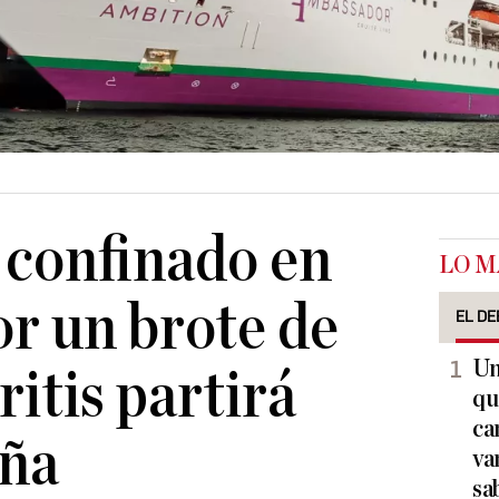
 confinado en
LO M
r un brote de
EL DE
Un
itis partirá
qu
ca
aña
va
sa