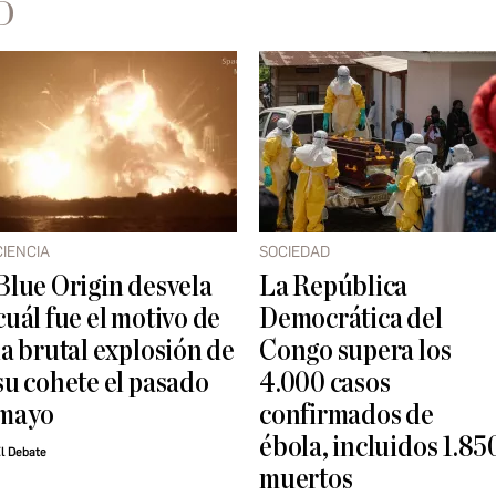
D
CIENCIA
SOCIEDAD
Blue Origin desvela
La República
cuál fue el motivo de
Democrática del
la brutal explosión de
Congo supera los
su cohete el pasado
4.000 casos
mayo
confirmados de
ébola, incluidos 1.85
l Debate
muertos