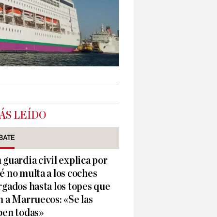
ÁS LEÍDO
BATE
 guardia civil explica por
é no multa a los coches
rgados hasta los topes que
n a Marruecos: «Se las
ben todas»