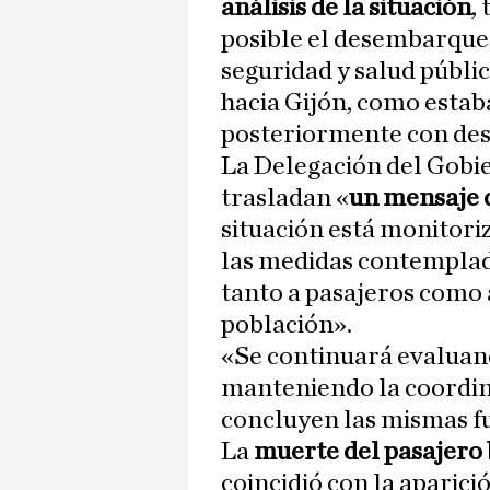
análisis de la situación
,
posible el desembarque 
seguridad y salud públic
hacia Gijón, como estab
posteriormente con des
La Delegación del Gobie
trasladan «
un mensaje 
situación está monitori
las medidas contemplad
tanto a pasajeros como a
población».
«Se continuará evaluand
manteniendo la coordin
concluyen las mismas f
La
muerte del pasajero 
coincidió con la aparici