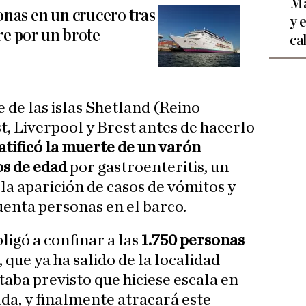
Ma
onas en un crucero tras
y 
e por un brote
ca
 de las islas Shetland (Reino
t, Liverpool y Brest antes de hacerlo
atificó la muerte de un varón
os de edad
por gastroenteritis, un
la aparición de casos de vómitos y
uenta personas en el barco.
ligó a confinar a las
1.750 personas
, que ya ha salido de la localidad
taba previsto que hiciese escala en
ada, y finalmente atracará este