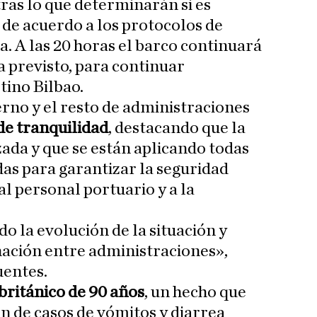
 tras lo que determinarán si es
de acuerdo a los protocolos de
a. A las 20 horas el barco continuará
a previsto, para continuar
tino Bilbao.
rno y el resto de administraciones
de tranquilidad
, destacando que la
zada y que se están aplicando todas
as para garantizar la seguridad
l personal portuario y a la
o la evolución de la situación y
ación entre administraciones»,
uentes.
británico de 90 años
, un hecho que
ón de casos de vómitos y diarrea