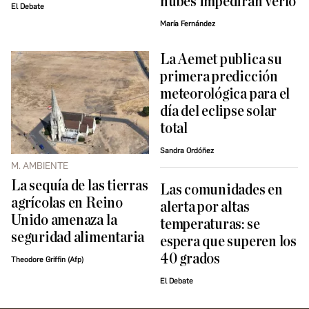
nubes impedirán verlo
El Debate
María Fernández
La Aemet publica su
primera predicción
meteorológica para el
día del eclipse solar
total
Sandra Ordóñez
M. AMBIENTE
La sequía de las tierras
Las comunidades en
agrícolas en Reino
alerta por altas
Unido amenaza la
temperaturas: se
seguridad alimentaria
espera que superen los
40 grados
Theodore Griffin (Afp)
El Debate