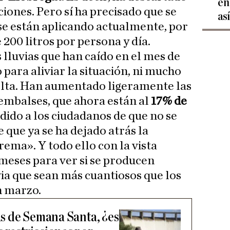
en
iones. Pero sí ha precisado que se
as
se están aplicando actualmente, por
200 litros por persona y día.
 lluvias que han caído en el mes de
para aliviar la situación, ni mucho
elta. Han aumentado ligeramente las
 embalses, que ahora están al
17% de
edido a los ciudadanos de que no se
e que ya se ha dejado atrás la
rema». Y todo ello con la vista
meses para ver si se producen
via que sean más cuantiosos que los
n marzo.
ias de Semana Santa, ¿es