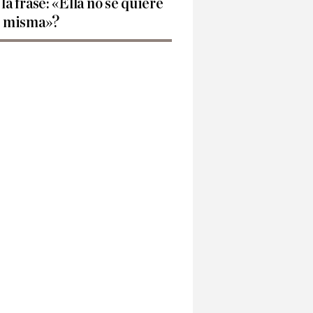
 la frase: «Ella no se quiere
í misma»?