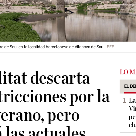
ano de Sau, en la localidad barcelonesa de Vilanova de Sau
EFE
LO M
itat descarta
EL DE
tricciones por la
La
Vi
verano, pero
pe
cl
las actuales