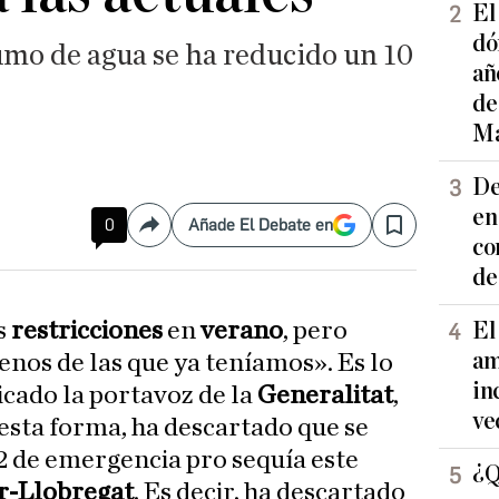
El
dó
mo de agua se ha reducido un 10
añ
de
Ma
De
en
0
Añade El Debate en
Compartir
Save
co
de
s
restricciones
en
verano
, pero
El
am
os de las que ya teníamos». Es lo
in
icado la portavoz de la
Generalitat
,
ve
e esta forma, ha descartado que se
 2 de emergencia pro sequía este
¿Q
r-Llobregat
. Es decir, ha descartado