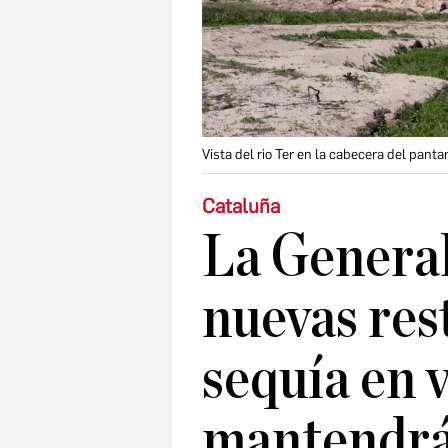
Vista del rio Ter en la cabecera del pant
Cataluña
La General
nuevas res
sequía en 
mantendrá 