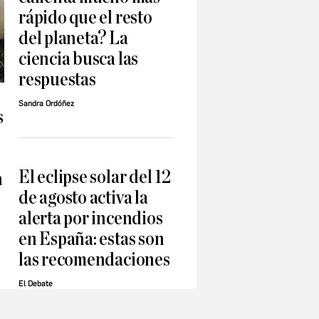
rápido que el resto
del planeta? La
ciencia busca las
respuestas
Sandra Ordóñez
s
El eclipse solar del 12
n
de agosto activa la
alerta por incendios
en España: estas son
las recomendaciones
El Debate