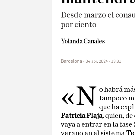
Desde marzo el consu
por ciento
Yolanda Canales
Barcelona
04 abr. 2024 - 13:31
«N
o habrá má
tampoco men
que ha expl
Patricia Plaja
, quien, d
vaya a entrar en la fase
verano en el sistema
Te