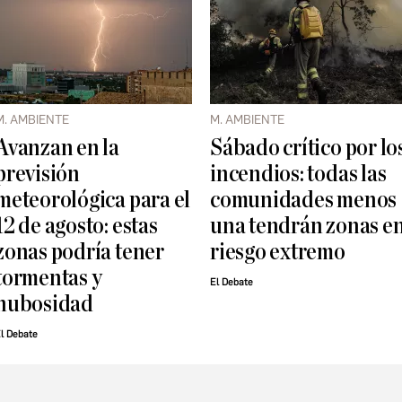
M. AMBIENTE
M. AMBIENTE
Avanzan en la
Sábado crítico por lo
previsión
incendios: todas las
meteorológica para el
comunidades menos
12 de agosto: estas
una tendrán zonas e
zonas podría tener
riesgo extremo
tormentas y
El Debate
nubosidad
l Debate