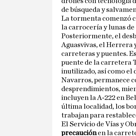
drones con tecnología d
de búsqueda y salvamen
La tormenta comenzó 
la carrocería y lunas d
Posteriormente, el des
Aguasvivas, el Herrera 
carreteras y puentes. E
puente de la carretera 
inutilizado, así como el
Navarros, permanece co
desprendimientos, mient
incluyen la A-222 en Bel
última localidad, los b
trabajan para restablece
El Servicio de Vías y Ob
precaución
en la carret