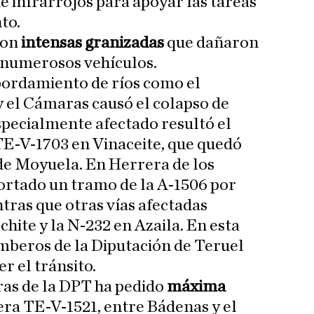
e infrarrojos para apoyar las tareas
to.
con
intensas granizadas
que dañaron
e numerosos vehículos.
bordamiento de ríos como el
y el Cámaras causó el colapso de
specialmente afectado resultó el
TE-V-1703 en Vinaceite, que quedó
 de Moyuela. En Herrera de los
rtado un tramo de la A-1506 por
ras que otras vías afectadas
chite y la N-232 en Azaila. En esta
omberos de la Diputación de Teruel
r el tránsito.
ras de la DPT ha pedido
máxima
era TE-V-1521, entre Bádenas y el