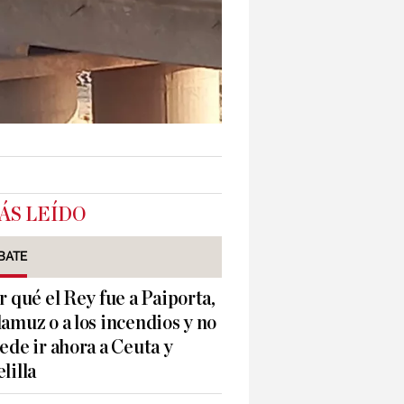
ÁS LEÍDO
BATE
r qué el Rey fue a Paiporta,
amuz o a los incendios y no
ede ir ahora a Ceuta y
lilla