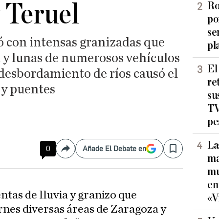
 Teruel
Ro
po
se
 con intensas granizadas que
pl
a y lunas de numerosos vehículos
El
 desbordamiento de ríos causó el
re
 y puentes
su
TV
pe
La
0
Añade El Debate en
Compartir
Save
ma
mu
en
ntas de lluvia y granizo que
«V
rnes diversas áreas de Zaragoza y