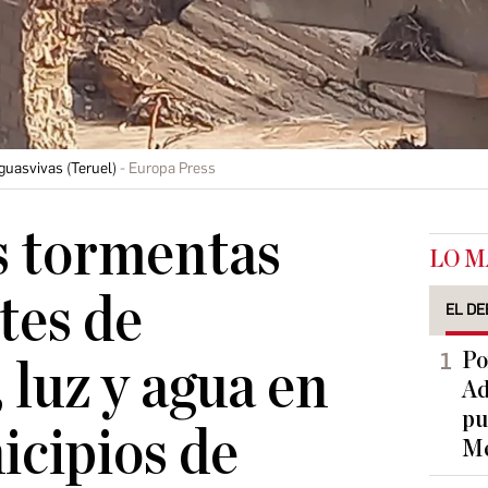
guasvivas (Teruel)
Europa Press
s tormentas
LO M
tes de
EL DE
Po
 luz y agua en
Ad
pu
icipios de
Me