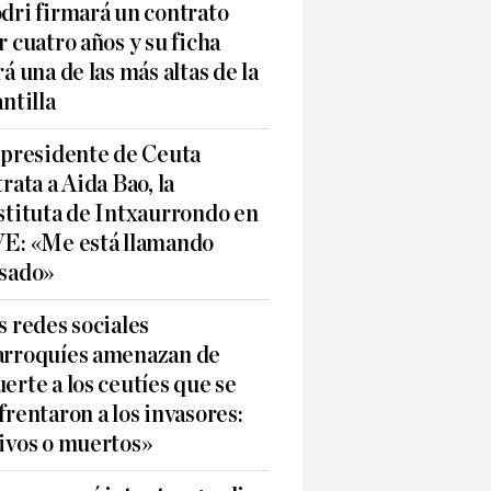
dri firmará un contrato
r cuatro años y su ficha
rá una de las más altas de la
antilla
 presidente de Ceuta
trata a Aida Bao, la
stituta de Intxaurrondo en
E: «Me está llamando
sado»
s redes sociales
rroquíes amenazan de
erte a los ceutíes que se
frentaron a los invasores:
ivos o muertos»