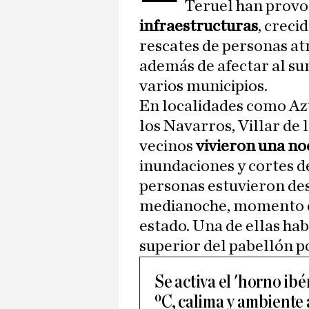
Teruel han prov
infraestructuras
, creci
rescates de personas at
además de afectar al su
varios municipios.
En localidades como Az
los Navarros, Villar de 
vecinos
vivieron una no
inundaciones y cortes de
personas estuvieron des
medianoche, momento en
estado. Una de ellas hab
superior del pabellón p
Se activa el 'horno ibé
ºC, calima y ambiente 