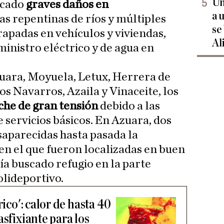
Un
ocado
graves daños en
a 
das repentinas de ríos y múltiples
se
rapadas en vehículos y viviendas,
Al
ministro eléctrico y de agua en
uara, Moyuela, Letux, Herrera de
los Navarros, Azaila y Vinaceite, los
che de gran tensión
debido a las
 servicios básicos. En Azuara, dos
aparecidas hasta pasada la
 el que fueron localizadas en buen
ía buscado refugio en la parte
olideportivo.
rico': calor de hasta 40
asfixiante para los