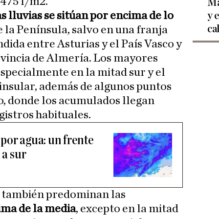
 475 l/m2.
Ma
as lluvias se sitúan por encima de lo
y 
ca
 la Península, salvo en una franja
ida entre Asturias y el País Vasco y
rovincia de Almería. Los mayores
specialmente en la mitad sur y el
insular, además de algunos puntos
o, donde los acumulados llegan
gistros habituales.
por agua: un frente
 a sur
 también predominan las
ima de la media
, excepto en la mitad