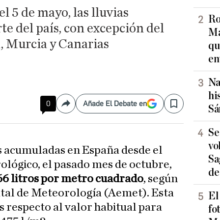
el 5 de mayo, las lluvias
Ro
te del país, con excepción del
Ma
, Murcia y Canarias
qu
en
Na
hi
0
Añade El Debate en
Compartir
Save
Sá
Se
vo
es acumuladas en España desde el
Sa
rológico, el pasado mes de octubre,
de
66 litros por metro cuadrado
, según
atal de Meteorología (Aemet). Esta
El
s respecto al valor habitual para
fo