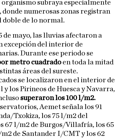
El organismo subraya especialmente
s, donde numerosas zonas registran
l doble de lo normal.
 5 de mayo, las lluvias afectaron a
n excepción del interior de
arias. Durante ese periodo se
 por metro cuadrado
en toda la mitad
stintas áreas del sureste.
ados se localizaron en el interior de
l y los Pirineos de Huesca y Navarra,
incluso
superaron los 100 l/m2.
bservatorios, Aemet señala los 91
da/Txokiza, los 75 l/m2 del
s 67 l/m2 de Burgos/Villafría, los 65
l/m2 de Santander I/CMT y los 62