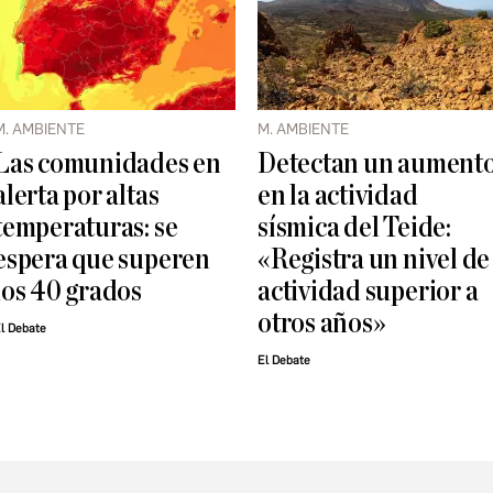
M. AMBIENTE
M. AMBIENTE
Las comunidades en
Detectan un aument
alerta por altas
en la actividad
temperaturas: se
sísmica del Teide:
espera que superen
«Registra un nivel de
los 40 grados
actividad superior a
otros años»
l Debate
El Debate