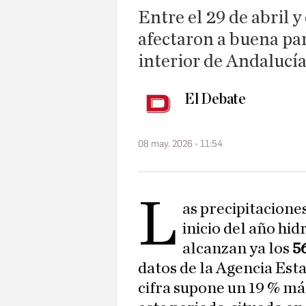
Entre el 29 de abril y 
afectaron a buena par
interior de Andalucía
El Debate
08 may. 2026 - 11:54
L
as precipitacion
inicio del año hid
alcanzan ya los
5
datos de la Agencia Est
cifra supone un 19 % má