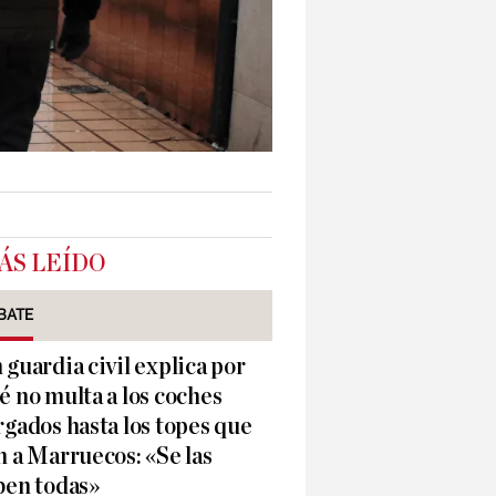
ÁS LEÍDO
BATE
 guardia civil explica por
é no multa a los coches
rgados hasta los topes que
n a Marruecos: «Se las
ben todas»