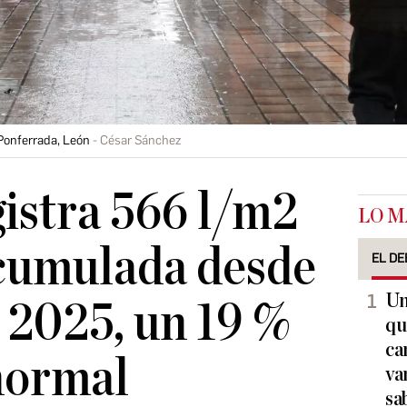
 Ponferrada, León
César Sánchez
istra 566 l/m2
LO M
acumulada desde
EL DE
Un
 2025, un 19 %
qu
ca
normal
va
sa