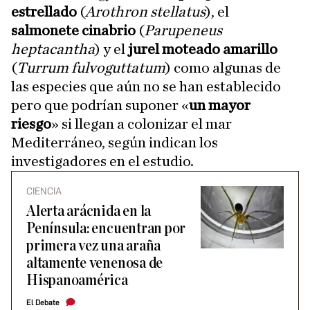
estrellado
(
Arothron stellatus
), el
salmonete cinabrio
(
Parupeneus
heptacantha
) y el
jurel moteado amarillo
(
Turrum fulvoguttatum
) como algunas de
las especies que aún no se han establecido
pero que podrían suponer «
un mayor
riesgo
» si llegan a colonizar el mar
Mediterráneo, según indican los
investigadores en el estudio.
CIENCIA
Alerta arácnida en la
Península: encuentran por
primera vez una araña
altamente venenosa de
Hispanoamérica
El Debate