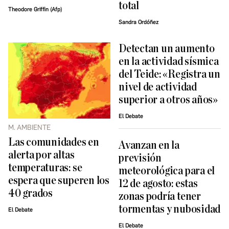
total
Theodore Griffin (Afp)
Sandra Ordóñez
Detectan un aumento
en la actividad sísmica
del Teide: «Registra un
nivel de actividad
superior a otros años»
El Debate
M. AMBIENTE
Las comunidades en
Avanzan en la
alerta por altas
previsión
temperaturas: se
meteorológica para el
espera que superen los
12 de agosto: estas
40 grados
zonas podría tener
tormentas y nubosidad
El Debate
El Debate