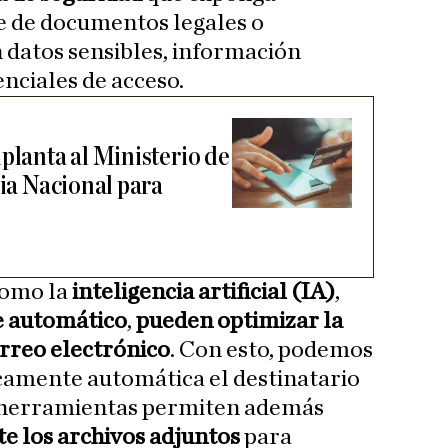
 de documentos legales o
n datos sensibles, información
nciales de acceso.
planta al Ministerio de
cia Nacional para
como la
inteligencia artificial (IA)
,
e automático
,
pueden optimizar la
rreo electrónico
. Con esto, podemos
camente automática el destinatario
s herramientas permiten además
e los archivos adjuntos
para