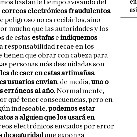
en
amos bastante tiempo avisando del
as
r correos electrónicos fraudulentos
,
 peligroso no es recibirlos, sino
por mucho que las autoridades y los
s de estas
estafas
e
indiquemos
ma responsabilidad recae en los
ue tienen que obrar con cabeza para
Las personas más descuidadas son
les de caer en estas artimañas
.
es usuarios envían
, de media,
uno o
s erróneos al año
. Normalmente,
por qué tener consecuencias, pero en
gún indeseable,
podemos estar
os a alguien que los usará en
rreos electrónicos enviados por error
 de seguridad
que exponga