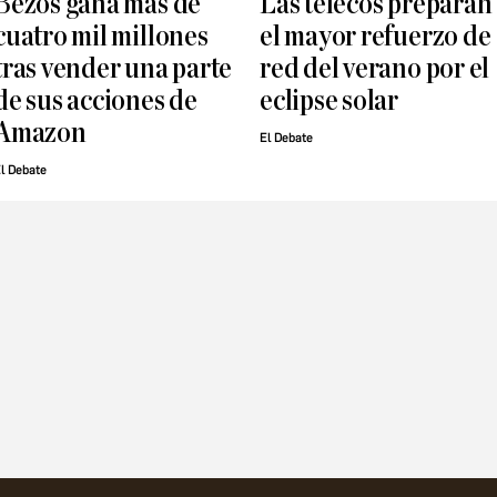
Bezos gana más de
Las telecos preparan
cuatro mil millones
el mayor refuerzo de
tras vender una parte
red del verano por el
de sus acciones de
eclipse solar
Amazon
El Debate
l Debate