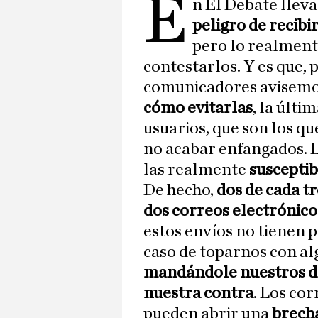
E
n El Debate llev
peligro de recibi
pero lo realmente
contestarlos. Y es que, 
comunicadores avisemo
cómo evitarlas
, la últi
usuarios, que son los q
no acabar enfangados. 
las realmente
susceptib
De hecho,
dos de cada tr
dos correos electrónico
estos envíos no tienen 
caso de toparnos con al
mandándole nuestros dat
nuestra contra
. Los co
pueden abrir una
brecha