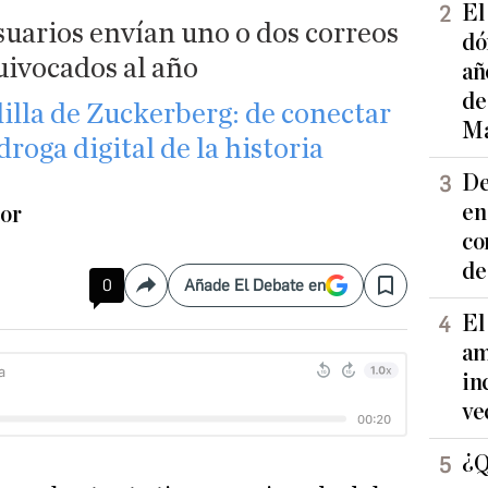
El
suarios envían uno o dos correos
dó
uivocados al año
añ
de
illa de Zuckerberg: de conectar
Ma
roga digital de la historia
De
en
tor
co
de
0
Añade El Debate en
Compartir
Save
El
am
in
ve
¿Q