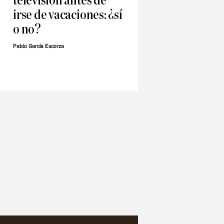
televisión antes de
irse de vacaciones: ¿sí
o no?
Pablo García Escorza