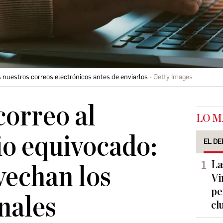
nuestros correos electrónicos antes de enviarlos
Getty Images
correo al
LO M
io equivocado:
EL DE
La
vechan los
Vi
pe
nales
cl