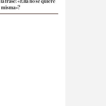
 la frase: «Ella no se quiere
í misma»?