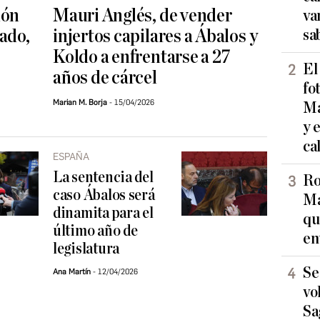
ión
Mauri Anglés, de vender
va
ado,
injertos capilares a Ábalos y
sa
Koldo a enfrentarse a 27
El
años de cárcel
fo
Marian M. Borja
15/04/2026
Ma
y 
ca
ESPAÑA
La sentencia del
Ro
caso Ábalos será
Ma
dinamita para el
qu
último año de
en
legislatura
Se
Ana Martín
12/04/2026
vo
Sa