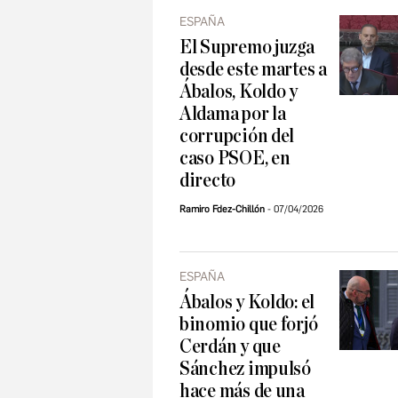
ESPAÑA
El Supremo juzga
desde este martes a
Ábalos, Koldo y
Aldama por la
corrupción del
caso PSOE, en
directo
Ramiro Fdez-Chillón
07/04/2026
ESPAÑA
Ábalos y Koldo: el
binomio que forjó
Cerdán y que
Sánchez impulsó
hace más de una