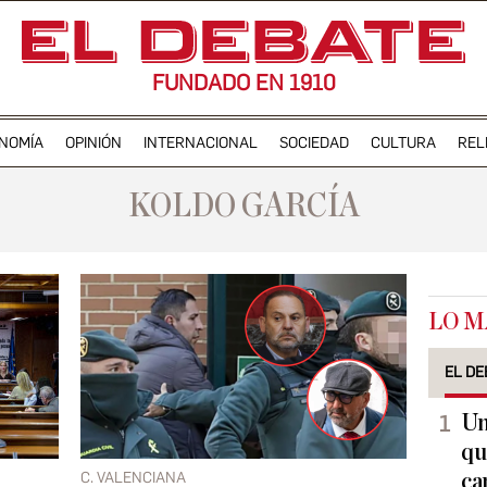
FUNDADO EN 1910
NOMÍA
OPINIÓN
INTERNACIONAL
SOCIEDAD
CULTURA
REL
KOLDO GARCÍA
LO M
EL DE
Un
qu
C. VALENCIANA
ca