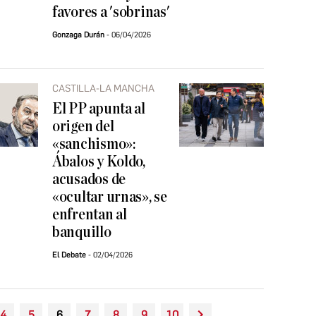
favores a 'sobrinas'
Gonzaga Durán
06/04/2026
CASTILLA-LA MANCHA
El PP apunta al
origen del
«sanchismo»:
Ábalos y Koldo,
acusados de
«ocultar urnas», se
enfrentan al
banquillo
El Debate
02/04/2026
4
5
6
7
8
9
10