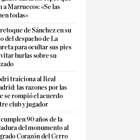
n a Marruecos: «Se las
ben todas»
 retoque de Sánchez en su
to del despacho de La
reta para ocultar sus pies
evitar burlas sobre su
lzado
dri traiciona al Real
drid: las razones por las
e se rompió el acuerdo
tre club y jugador
 cumplen 90 años de la
ladura del monumento al
grado Corazón del Cerro