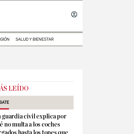
INICIAR
SESIÓN
IGIÓN
SALUD Y BIENESTAR
ÁS LEÍDO
BATE
 guardia civil explica por
é no multa a los coches
rgados hasta los topes que