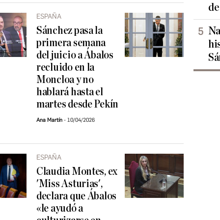
de
ESPAÑA
Sánchez pasa la
Na
primera semana
hi
del juicio a Ábalos
Sá
recluido en la
Moncloa y no
hablará hasta el
martes desde Pekín
Ana Martín
10/04/2026
ESPAÑA
Claudia Montes, ex
'Miss Asturias',
declara que Ábalos
«le ayudó a