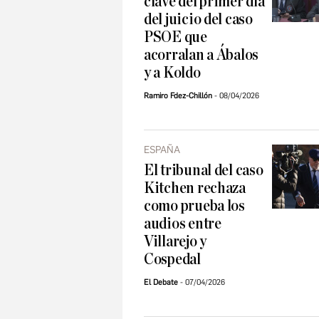
clave del primer día
del juicio del caso
PSOE que
acorralan a Ábalos
y a Koldo
Ramiro Fdez-Chillón
08/04/2026
ESPAÑA
El tribunal del caso
Kitchen rechaza
como prueba los
audios entre
Villarejo y
Cospedal
El Debate
07/04/2026