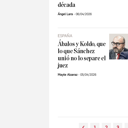
década
Ángel Lara
06/04/2026
ESPAÑA
Ábalos y Koldo, que
lo que Sánchez
unió no lo separe el
juez
Mayte Alcaraz
05/04/2026
1
2
3