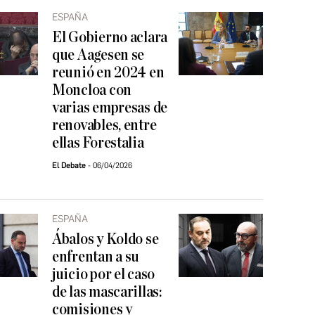
ESPAÑA
El Gobierno aclara
que Aagesen se
reunió en 2024 en
Moncloa con
varias empresas de
renovables, entre
ellas Forestalia
El Debate
06/04/2026
ESPAÑA
Ábalos y Koldo se
enfrentan a su
juicio por el caso
de las mascarillas:
comisiones y