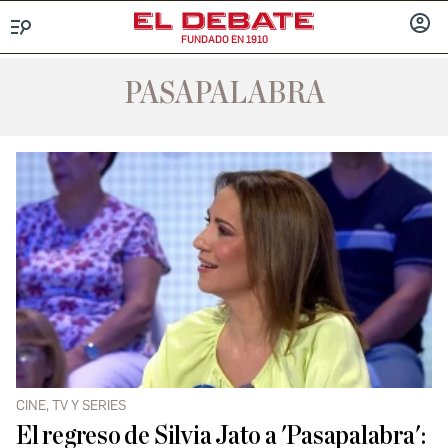
FUNDADO EN 1910
Menú
INICIA
SESIÓ
PASAPALABRA
CINE, TV Y SERIES
El regreso de Silvia Jato a 'Pasapalabra':