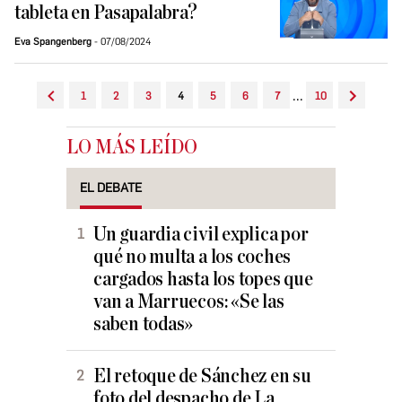
tableta en Pasapalabra?
Eva Spangenberg
07/08/2024
...
1
2
3
4
5
6
7
10
LO MÁS LEÍDO
EL DEBATE
Un guardia civil explica por
qué no multa a los coches
cargados hasta los topes que
van a Marruecos: «Se las
saben todas»
El retoque de Sánchez en su
foto del despacho de La