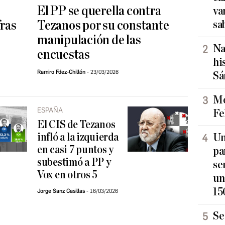
El PP se querella contra
va
fras
Tezanos por su constante
sa
manipulación de las
Na
encuestas
hi
Ramiro Fdez-Chillón
23/03/2026
Sá
Mo
ESPAÑA
Fe
El CIS de Tezanos
infló a la izquierda
Un
en casi 7 puntos y
pa
subestimó a PP y
se
Vox en otros 5
un
15
Jorge Sanz Casillas
16/03/2026
Se