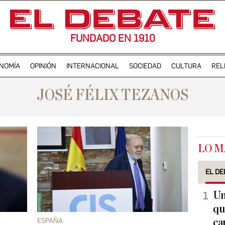
FUNDADO EN 1910
NOMÍA
OPINIÓN
INTERNACIONAL
SOCIEDAD
CULTURA
REL
JOSÉ FÉLIX TEZANOS
LO M
EL DE
Un
qu
ESPAÑA
ca