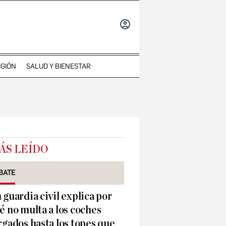
INICIAR
SESIÓN
IGIÓN
SALUD Y BIENESTAR
ÁS LEÍDO
BATE
 guardia civil explica por
é no multa a los coches
rgados hasta los topes que