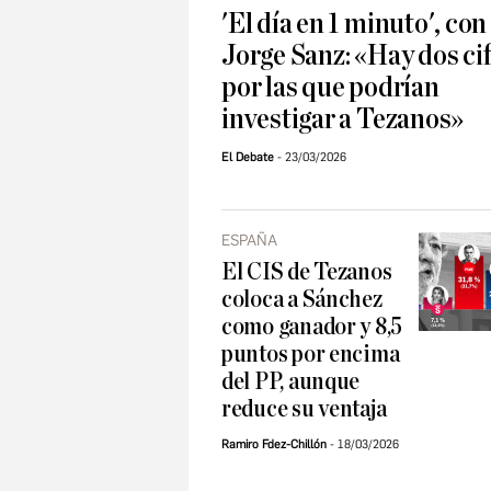
'El día en 1 minuto', con
Jorge Sanz: «Hay dos ci
por las que podrían
investigar a Tezanos»
El Debate
23/03/2026
ESPAÑA
El CIS de Tezanos
coloca a Sánchez
como ganador y 8,5
puntos por encima
del PP, aunque
reduce su ventaja
Ramiro Fdez-Chillón
18/03/2026