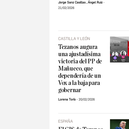
Jorge Sanz Casillas
,
Ángel Ruiz
21/02/2026
CASTILLA Y LEÓN
Tezanos augura
una ajustadísima
victoria del PP de
Mañueco, que
dependería de un
Vox a la baja para
gobernar
Lorena Torío
20/02/2026
ESPAÑA