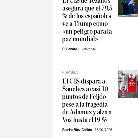
El CIS de Tezanos
asegura que el 79,5
% de los españoles
ve a Trump como
«un peligro para la
paz mundial»
El Debate
17/02/2026
ESPAÑA
El CIS dispara a
Sánchez a casi 10
puntos de Feijóo
pese a la tragedia
de Adamuz y alza a
Vox hasta el 19 %
Ramiro Fdez-Chillón
16/02/2026