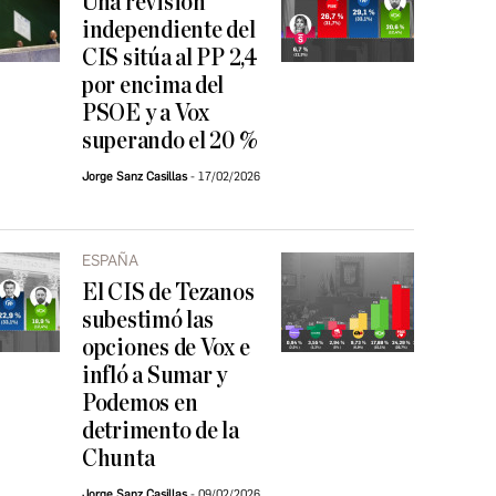
Una revisión
independiente del
CIS sitúa al PP 2,4
por encima del
PSOE y a Vox
superando el 20 %
Jorge Sanz Casillas
17/02/2026
ESPAÑA
El CIS de Tezanos
subestimó las
opciones de Vox e
infló a Sumar y
Podemos en
detrimento de la
Chunta
Jorge Sanz Casillas
09/02/2026