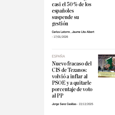
casi el 50 % de los
españoles
suspende su
gestión
Carlos Latorre
,
Jaume Lita Albert
17/01/2026
ESPAÑA
Nuevo fracaso del
CIS de Tezanos:
volvió a inflar al
PSOE y a quitarle
porcentaje de voto
al PP
Jorge Sanz Casillas
22/12/2025