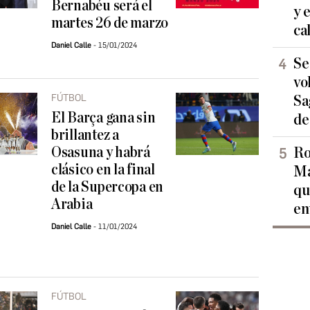
Bernabéu será el
y 
martes 26 de marzo
ca
Daniel Calle
15/01/2024
Se
vo
FÚTBOL
Sa
El Barça gana sin
de
brillantez a
Osasuna y habrá
Ro
clásico en la final
Ma
de la Supercopa en
qu
Arabia
en
Daniel Calle
11/01/2024
FÚTBOL