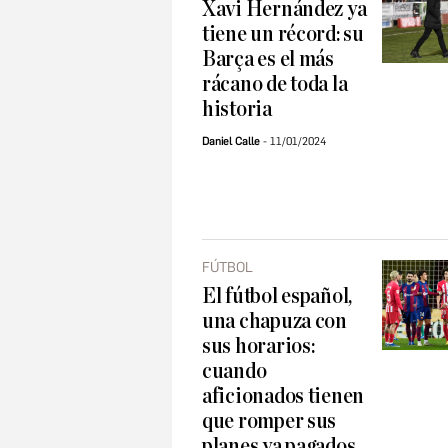
Xavi Hernández ya
tiene un récord: su
Barça es el más
rácano de toda la
historia
Daniel Calle
11/01/2024
FÚTBOL
El fútbol español,
una chapuza con
sus horarios:
cuando
aficionados tienen
que romper sus
planes ya pagados