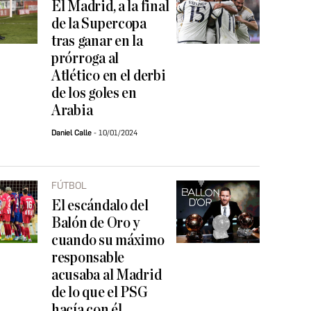
El Madrid, a la final
de la Supercopa
tras ganar en la
prórroga al
Atlético en el derbi
de los goles en
Arabia
Daniel Calle
10/01/2024
FÚTBOL
El escándalo del
Balón de Oro y
cuando su máximo
responsable
acusaba al Madrid
de lo que el PSG
hacía con él