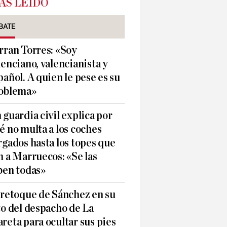
ÁS LEÍDO
BATE
rran Torres: «Soy
lenciano, valencianista y
pañol. A quien le pese es su
oblema»
 guardia civil explica por
é no multa a los coches
rgados hasta los topes que
n a Marruecos: «Se las
ben todas»
 retoque de Sánchez en su
to del despacho de La
reta para ocultar sus pies