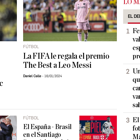
LO M
EL DE
Fe
va
FÚTBOL
es
La FIFA le regala el premio
pr
The Best a Leo Messi
Un
Daniel Calle
16/01/2024
qu
c
ca
va
sa
FÚTBOL
El
El España - Brasil
fo
en el Santiago
Ma