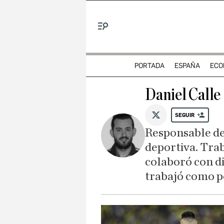
Menú
PORTADA
ESPAÑA
ECO
Daniel Calle
SEGUIR
@Daniel__Calle
Responsable de
deportiva. Trab
colaboró con di
trabajó como p