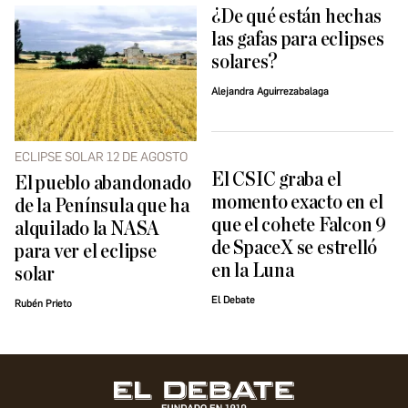
¿De qué están hechas
las gafas para eclipses
solares?
Alejandra Aguirrezabalaga
ECLIPSE SOLAR 12 DE AGOSTO
El CSIC graba el
El pueblo abandonado
momento exacto en el
de la Península que ha
que el cohete Falcon 9
alquilado la NASA
de SpaceX se estrelló
para ver el eclipse
en la Luna
solar
El Debate
Rubén Prieto