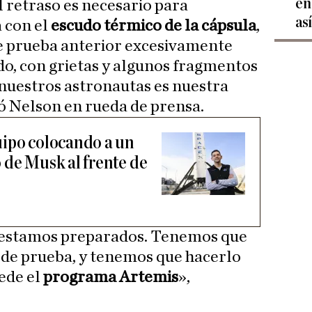
en
 retraso es necesario para
as
 con el
escudo térmico de la cápsula
,
de prueba anterior excesivamente
o, con grietas y algunos fragmentos
 nuestros astronautas es nuestra
ió Nelson en rueda de prensa.
uipo colocando a un
 de Musk al frente de
 estamos preparados. Tenemos que
o de prueba, y tenemos que hacerlo
ede el
programa Artemis
»,