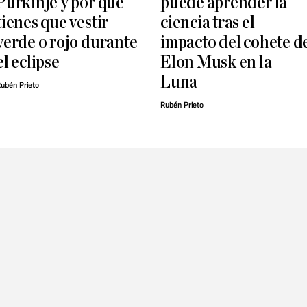
Purkinje y por qué
puede aprender la
tienes que vestir
ciencia tras el
verde o rojo durante
impacto del cohete d
el eclipse
Elon Musk en la
Luna
ubén Prieto
Rubén Prieto