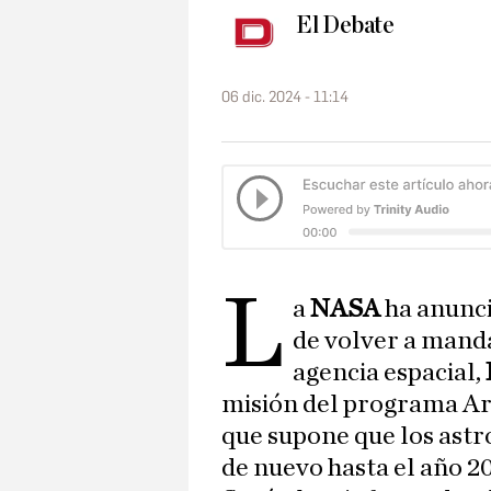
El Debate
06 dic. 2024 - 11:14
L
a
NASA
ha anunci
de volver a manda
agencia espacial,
misión del programa Art
que supone que los astr
de nuevo hasta el año 20