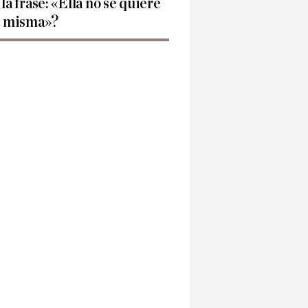
 la frase: «Ella no se quiere
í misma»?