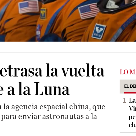
trasa la vuelta
LO M
 a la Luna
EL DE
La
la agencia espacial china, que
Vi
para enviar astronautas a la
pe
cl