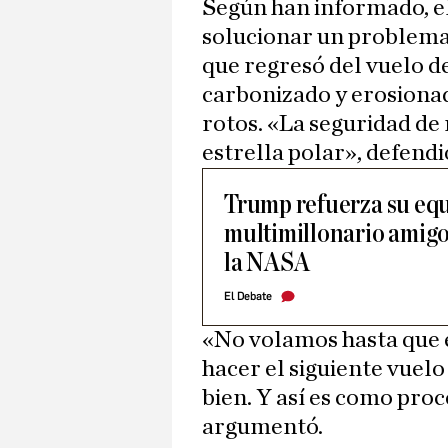
Según han informado, el
solucionar un problema
que regresó del vuelo 
carbonizado y erosionad
rotos. «La seguridad de
estrella polar», defend
Trump refuerza su eq
multimillonario amigo
la NASA
El Debate
«No volamos hasta que
hacer el siguiente vuel
bien. Y así es como proc
argumentó.