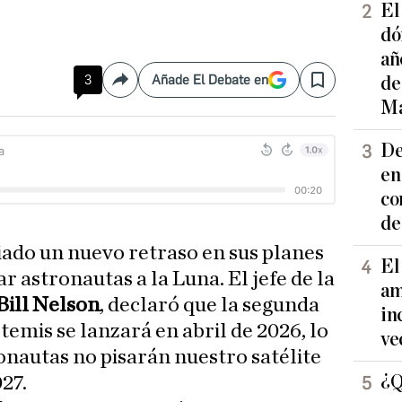
El
dó
añ
3
Añade El Debate en
de
Compartir
Save
Ma
De
en
co
de
ado un nuevo retraso en sus planes
El
r astronautas a la Luna. El jefe de la
am
Bill Nelson
, declaró que la segunda
in
emis se lanzará en abril de 2026, lo
ve
onautas no pisarán nuestro satélite
¿Q
27.