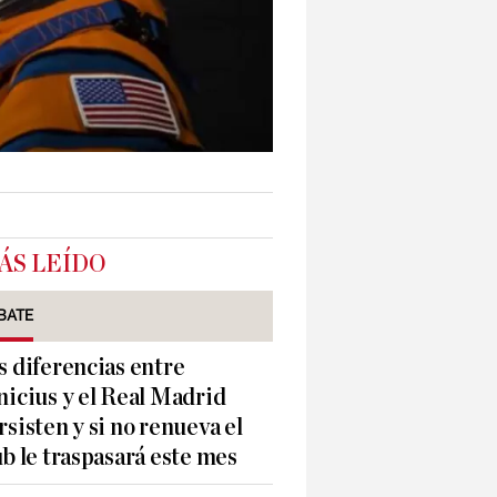
ÁS LEÍDO
BATE
s diferencias entre
nicius y el Real Madrid
rsisten y si no renueva el
ub le traspasará este mes