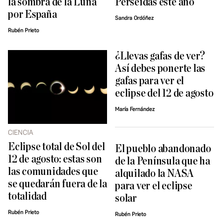
la sombra de la Luna
Perseidas este año
por España
Sandra Ordóñez
Rubén Prieto
¿Llevas gafas de ver?
Así debes ponerte las
gafas para ver el
eclipse del 12 de agosto
María Fernández
CIENCIA
Eclipse total de Sol del
El pueblo abandonado
12 de agosto: estas son
de la Península que ha
las comunidades que
alquilado la NASA
se quedarán fuera de la
para ver el eclipse
totalidad
solar
Rubén Prieto
Rubén Prieto