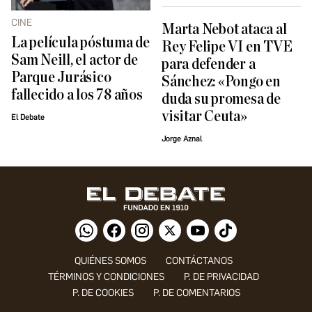
CINE
Marta Nebot ataca al
La película póstuma de
Rey Felipe VI en TVE
Sam Neill, el actor de
para defender a
Parque Jurásico
Sánchez: «Pongo en
fallecido a los 78 años
duda su promesa de
visitar Ceuta»
El Debate
Jorge Aznal
QUIÉNES SOMOS
CONTÁCTANOS
TÉRMINOS Y CONDICIONES
P. DE PRIVACIDAD
P. DE COOKIES
P. DE COMENTARIOS