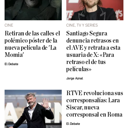
CINE
CINE, TV Y SERIES
Retiran de las calles el
Santiago Segura
polémico póster de la
denuncia retrasos en
nueva película de 'La
el AVE y retrata a esta
Momia'
usuaria de X: «Para
retraso el de tus
El Debate
películas»
Jorge Aznal
RTVE revoluciona sus
corresponsalías: Lara
Siscar, nueva
corresponsal en Roma
El Debate