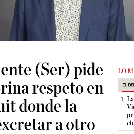
uente (Ser) pide
LO M
rina respeto en
EL DE
La
uit donde la
Vi
pe
xcretar a otro
cl