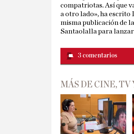
compatriotas. Así que va
a otro lado», ha escrito
misma publicación de la
Santaolalla para lanzar
3
comentarios
MÁS DE CINE, TV 