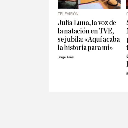
TELEVISIÓN
Julia Luna, la voz de
la natación en TVE,
se jubila: «Aquí acaba
la historia para mí»
Jorge Aznal
E