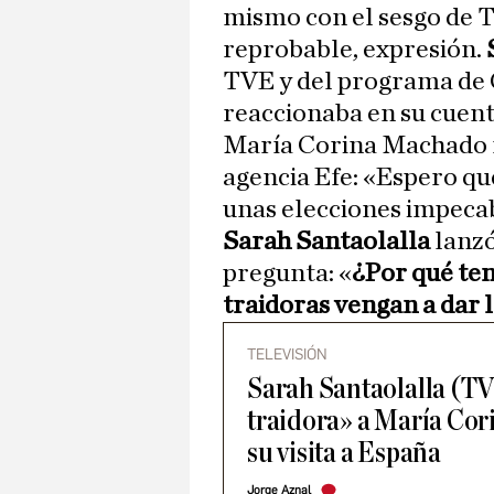
mismo con el sesgo de
reprobable, expresión.
TVE y del programa de
reaccionaba en su cuenta
María Corina Machado r
agencia Efe: «Espero q
unas elecciones impeca
Sarah Santaolalla
lanzó
pregunta: «
¿Por qué te
traidoras vengan a dar 
TELEVISIÓN
Sarah Santaolalla (TV
traidora» a María Cor
su visita a España
Jorge Aznal