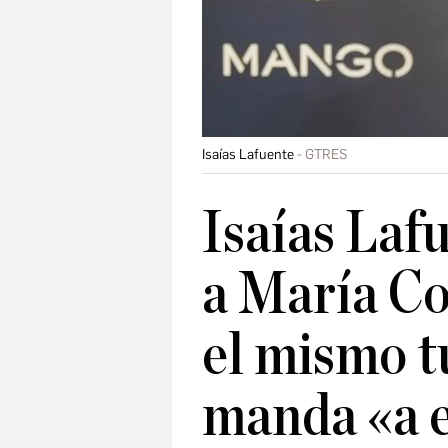
Isaías Lafuente
GTRES
Isaías Laf
a María Co
el mismo t
manda «a e