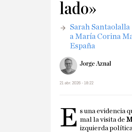
lado»
Sarah Santaolalla
a María Corina Mac
España
Jorge Aznal
21 abr. 2026 - 18:22
E
s una evidencia q
mal la visita de
M
izquierda política