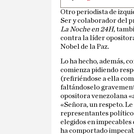
Otro periodista de izqu
Ser y colaborador del 
La Noche en 24H
, tamb
contra la líder oposito
Nobel de la Paz.
Lo ha hecho, además, c
comienza pidiendo res
(refiriéndose a ella com
faltándoselo gravement
opositora venezolana «a
«Señora, un respeto. Le
representantes político
elegidos en impecables 
ha comportado impecab