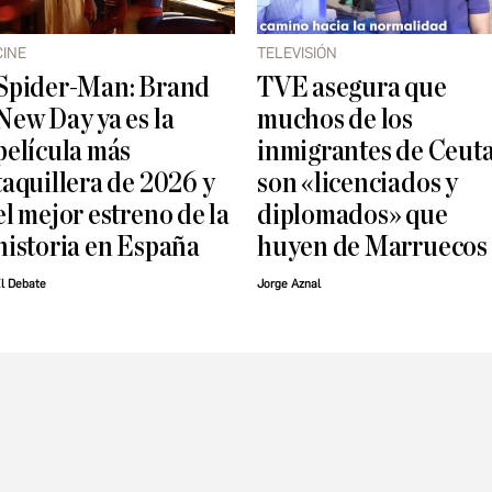
CINE
TELEVISIÓN
Spider-Man: Brand
TVE asegura que
New Day ya es la
muchos de los
película más
inmigrantes de Ceut
taquillera de 2026 y
son «licenciados y
el mejor estreno de la
diplomados» que
historia en España
huyen de Marruecos
l Debate
Jorge Aznal