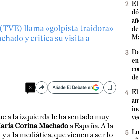
El
dó
añ
 (TVE) llama «golpista traidora»
de
Ma
hado y critica su visita a
De
en
co
de
3
Añade El Debate en
Compartir
Save
El
am
in
ue a la izquierda le ha sentado muy
ve
aría Corina Machado
a España. A la
Lu
 y a la mediática, que vienen a ser lo