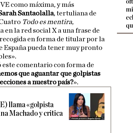
of
 TVE como máxima, y más
mi
Sarah Santaolalla
, tertuliana de
ec
 Cuatro
Todo es mentira
,
qu
 en la red social X a una frase de
ecogida en forma de titular por la
ue España pueda tener muy pronto
bles».
 este comentario con forma de
nemos que aguantar que golpistas
lecciones a nuestro país?
».
E) llama «golpista
ina Machado y critica