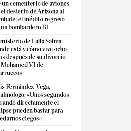
 un cementerio de aviones
 el desierto de Arizona al
mbate: el inédito regreso
 un bombardero B1
 misterio de Lalla Salma:
nde está y cómo vive ocho
os después de su divorcio
 Mohamed VI de
rruecos
is Fernández-Vega,
talmólogo: «Unos segundos
rando directamente el
lipse pueden bastar para
edarnos ciegos»