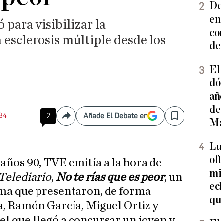
De
en
 para visibilizar la
co
 esclerosis múltiple desde los
de
El
dó
añ
de
:34
2
Añade El Debate en
Compartir
Save
Ma
Lu
of
años 90, TVE emitía a la hora de
mi
Telediario
,
No te rías que es peor
, un
ec
ma que presentaron, de forma
qu
la, Ramón García, Miguel Ortiz y
el que llegó a concursar un joven y