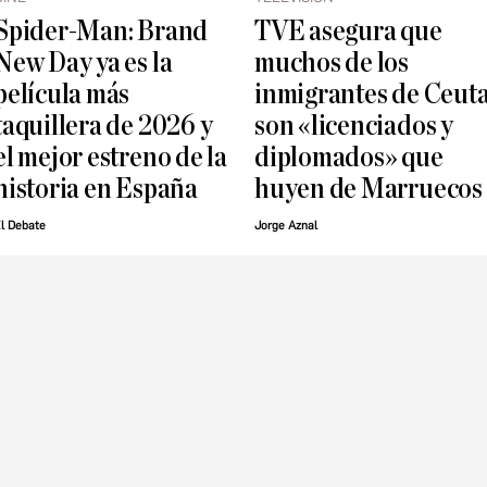
Spider-Man: Brand
TVE asegura que
New Day ya es la
muchos de los
película más
inmigrantes de Ceut
taquillera de 2026 y
son «licenciados y
el mejor estreno de la
diplomados» que
historia en España
huyen de Marruecos
l Debate
Jorge Aznal