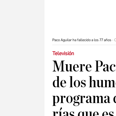
Paco Aguilar ha fallecido a los 77 años
C
Televisión
Muere Paco
de los hum
programa 
rías que es