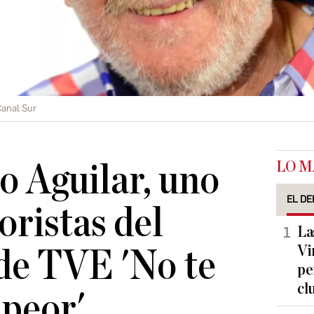
anal Sur
LO M
 Aguilar, uno
EL DE
oristas del
La
Vi
de TVE 'No te
pe
cl
 peor'