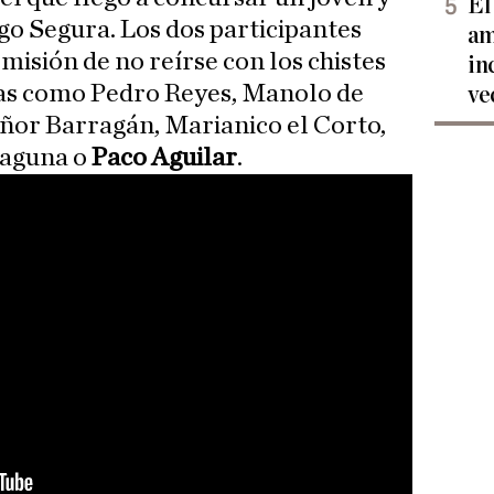
El
o Segura. Los dos participantes
am
l misión de no reírse con los chistes
in
as como Pedro Reyes, Manolo de
ve
señor Barragán, Marianico el Corto,
Laguna o
Paco Aguilar
.