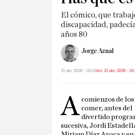
El cómico, que trabajó
discapacidad, padecía
años 80
Jorge Aznal
21 abr. 2026 - 19:19
Act. 21 abr. 2026 - 19
A
comienzos de los 
comer, antes del
divertido progra
sucesiva, Jordi Estadel
Miriam Díaz Aroca y en 