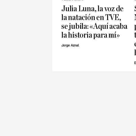
Julia Luna, la voz de
la natación en TVE,
se jubila: «Aquí acaba
la historia para mí»
Jorge Aznal
E