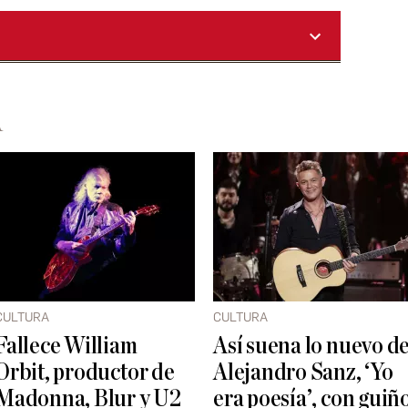
A
CULTURA
CULTURA
Fallece William
Así suena lo nuevo d
Orbit, productor de
Alejandro Sanz, ‘Yo
Madonna, Blur y U2
era poesía’, con guiñ