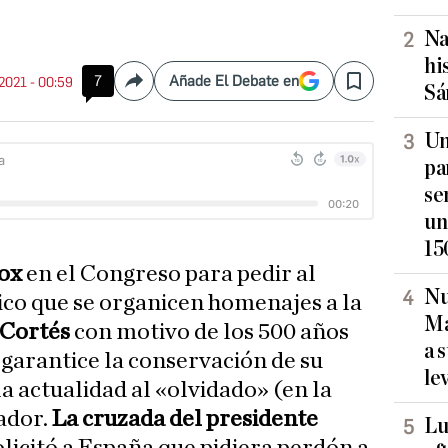
Na
hi
7
Añade El Debate en
 2021 - 00:59
Compartir
Save
Sá
Un
pa
se
un
15
Vox
en el Congreso para pedir al
Nu
co que se organicen homenajes a la
Ma
Cortés
con motivo de los 500 años
a 
 garantice la conservación de su
le
la actualidad al «olvidado» (en la
ador.
La cruzada del presidente
Lu