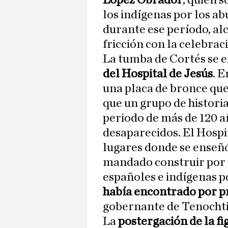
López Obrador
, quien 
los indígenas por los a
durante ese período, al
fricción con la celebrac
La tumba de Cortés se 
del Hospital de Jesús
. E
una placa de bronce que
que un grupo de histori
periodo de más de 120 a
desaparecidos. El Hospi
lugares donde se enseñó
mandado construir por 
españoles e indígenas p
había encontrado por 
gobernante de Tenochtit
La
postergación de la f