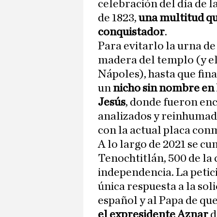
celebración del día de 
de 1823,
una multitud qu
conquistador
.
Para evitarlo la urna de 
madera del templo (y 
Nápoles), hasta que fin
un
nicho sin nombre en l
Jesús
, donde fueron en
analizados y reinhumad
con la actual placa co
A lo largo de 2021 se c
Tenochtitlán, 500 de la
independencia. La petic
única respuesta a la so
español y al Papa de que
el expresidente Aznar
d