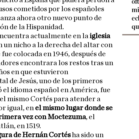
solicitó a España que pidiera perdón a
of
busos cometidos por los españoles
mi
canza ahora otro nuevo punto de
ec
qu
ión de la Hispanidad.
encuentra actualmente en la
iglesia
n un nicho a la derecha del altar con
 fue colocada en 1946, después de
adores encontrara los restos tras un
ños en que estuvieron
tal de Jesús, uno de los primeros
 el idioma español en América, fue
el mismo Cortés para atender a
or igual, en
el mismo lugar donde se
primera vez con Moctezuma
, el
lán, en 1519.
igura de Hernán Cortés
ha sido un