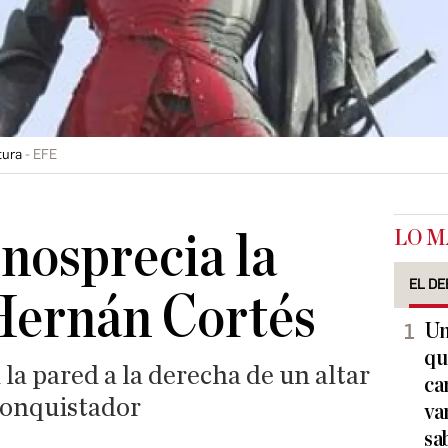
tura
EFE
LO M
nosprecia la
EL DE
Hernán Cortés
Un
qu
 la pared a la derecha de un altar
ca
 conquistador
va
sa