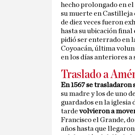
hecho prolongado en el t
su muerte en Castilleja 
de diez veces fueron e
hasta su ubicación fina
pidió ser enterrado en l
Coyoacán, última volun
en los días anteriores a 
Traslado a Amér
En 1567 se trasladaron 
su madre y los de uno de
guardados en la iglesia
tarde
volvieron a move
Francisco el Grande, d
años hasta que llegaron 