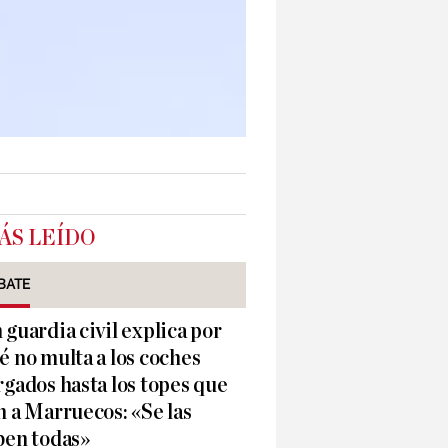
ÁS LEÍDO
BATE
 guardia civil explica por
é no multa a los coches
rgados hasta los topes que
n a Marruecos: «Se las
ben todas»