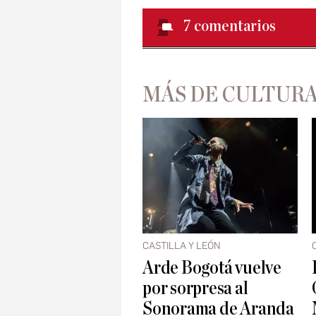
7
comentarios
MÁS DE CULTUR
CASTILLA Y LEÓN
Arde Bogotá vuelve
por sorpresa al
Sonorama de Aranda