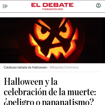
FUNDADO EN 1910
Menú
INICIA
SESIÓ
Calabaza tallada de Halloween
Wikipedia Commons
Halloween y la
celebración de la muerte:
¿peligro o papanatismo?