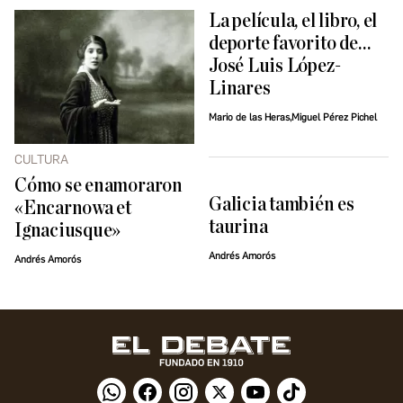
La película, el libro, el
deporte favorito de…
José Luis López-
Linares
Mario de las Heras,Miguel Pérez Pichel
CULTURA
Cómo se enamoraron
Galicia también es
«Encarnowa et
taurina
Ignaciusque»
Andrés Amorós
Andrés Amorós