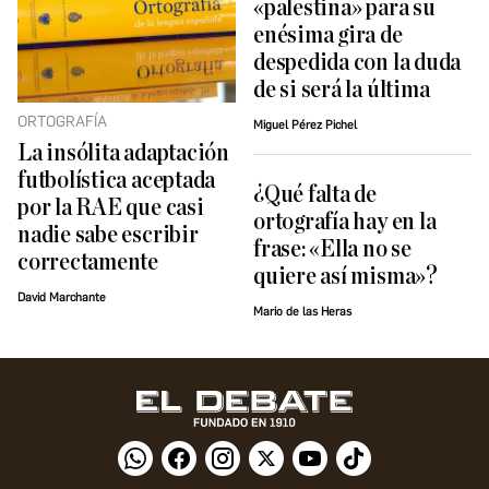
«palestina» para su
enésima gira de
despedida con la duda
de si será la última
ORTOGRAFÍA
Miguel Pérez Pichel
La insólita adaptación
futbolística aceptada
¿Qué falta de
por la RAE que casi
ortografía hay en la
nadie sabe escribir
frase: «Ella no se
correctamente
quiere así misma»?
David Marchante
Mario de las Heras