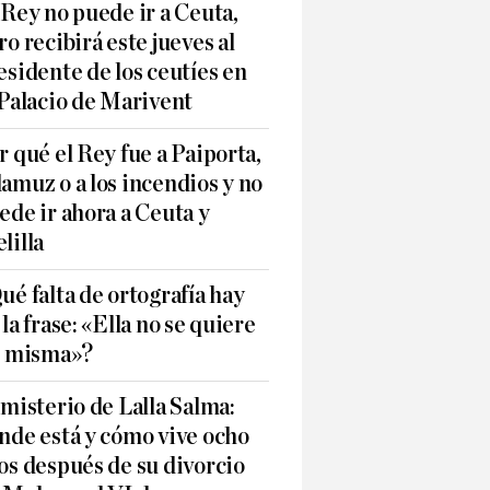
 Rey no puede ir a Ceuta,
ro recibirá este jueves al
esidente de los ceutíes en
 Palacio de Marivent
r qué el Rey fue a Paiporta,
amuz o a los incendios y no
ede ir ahora a Ceuta y
lilla
ué falta de ortografía hay
 la frase: «Ella no se quiere
í misma»?
 misterio de Lalla Salma:
nde está y cómo vive ocho
os después de su divorcio