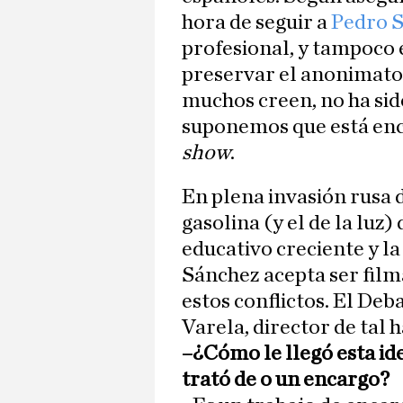
hora de seguir a
Pedro 
profesional, y tampoco 
preservar el anonimato d
muchos creen, no ha sido
suponemos que está enc
show
.
En plena invasión rusa d
gasolina (y el de la luz
educativo creciente y la
Sánchez acepta ser film
estos conflictos. El De
Varela, director de tal 
–¿Cómo le llegó esta id
trató de o un encargo?