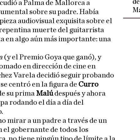
de
acudió a Palma de Mallorca a
Ma
cumental sobre su padre. Había
ieza audiovisual exquisita sobre el
a repentina muerte del guitarrista
ta en algo aún más importante: una
a
(y el Premio Goya que ganó), y
omado en dirección de cine en
hez Varela decidió seguir probando
se centró en la figura de
Curro
de su prima
Malú
después y ahora
a rodando el día a día del
.
o mirar a un padre a través de un
n el gobernante de todos los
, no tiene ningún tipo de límite a la