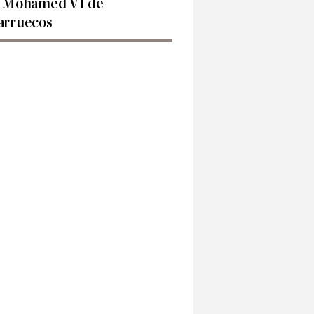
 Mohamed VI de
rruecos