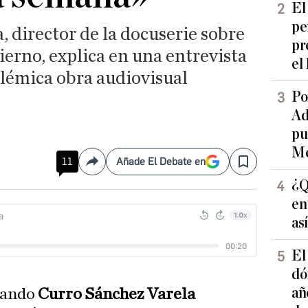
El
pe
 director de la docuserie sobre
pr
ierno, explica en una entrevista
el
polémica obra audiovisual
Po
Ad
pu
Me
11
Añade El Debate en
Compartir
Save
¿Q
en
as
El
dó
añ
uando
Curro Sánchez Varela