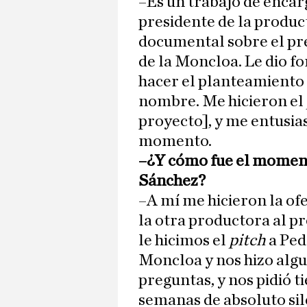
–Es un trabajo de encar
presidente de la produc
documental sobre el pre
de la Moncloa. Le dio fo
hacer el planteamiento d
nombre. Me hicieron el
proyecto], y me entusias
momento.
–¿Y cómo fue el moment
Sánchez?
–A mí me hicieron la of
la otra productora al p
le hicimos el
pitch
a Ped
Moncloa y nos hizo algu
preguntas, y nos pidió 
semanas de absoluto sile