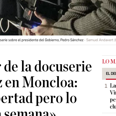
userie sobre el presidente del Gobierno, Pedro Sánchez
Samuel Andavert (
LO M
 de la docuserie
EL DE
z en Moncloa:
La
Vi
bertad pero lo
pe
cl
a semana»