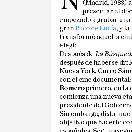
N
(Madrid, 1983) 
presentar el do
empezado a grabar una p
gran
Paco de Lucía
, y l
transformó aquella cin
elegía.
Después de
La Búsqued
después de haberse dipl
Nueva York, Curro Sánc
con el cine documental: 
Romero
primero, en la 
comienza una nueva etap
presidente del Gobierno
Sin embargo, dista much
objetivo que hacerlo co
españoles. Según asegura