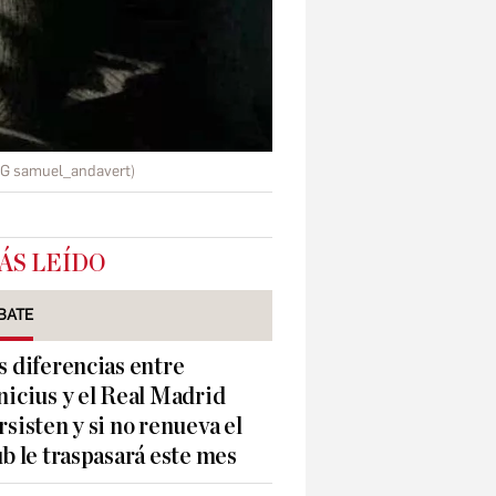
IG samuel_andavert)
ÁS LEÍDO
BATE
s diferencias entre
nicius y el Real Madrid
rsisten y si no renueva el
ub le traspasará este mes