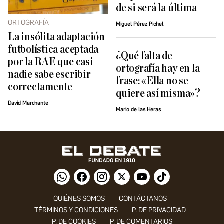
de si será la última
ORTOGRAFÍA
Miguel Pérez Pichel
La insólita adaptación
futbolística aceptada
¿Qué falta de
por la RAE que casi
ortografía hay en la
nadie sabe escribir
frase: «Ella no se
correctamente
quiere así misma»?
David Marchante
Mario de las Heras
QUIÉNES SOMOS
CONTÁCTANOS
TÉRMINOS Y CONDICIONES
P. DE PRIVACIDAD
P. DE COOKIES
P. DE COMENTARIOS