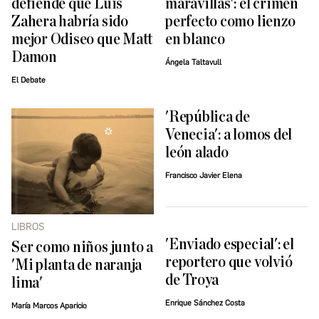
defiende que Luis
maravillas': el crimen
Zahera habría sido
perfecto como lienzo
mejor Odiseo que Matt
en blanco
Damon
Ángela Taltavull
El Debate
'República de
Venecia': a lomos del
león alado
Francisco Javier Elena
LIBROS
'Enviado especial': el
Ser como niños junto a
reportero que volvió
'Mi planta de naranja
de Troya
lima'
Enrique Sánchez Costa
María Marcos Aparicio