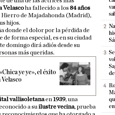
rte de una de las actrices más
va
 Velasco
ha fallecido a los
84 años
sa
de Hierro de Majadahonda (Madrid),
s hijos.
Na
ña donde el dolor por la pérdida de
hi
e de forma especial, es en su ciudad
Sá
ste domingo dirá adiós desde su
Se
ersonas más queridas.
vo
Sa
«Chica ye ye», el éxito
de
 Velasco
Ro
Ma
ital vallisoletana
en
1939
, una
qu
en
reconocido a su
ilustre vecina
, prueba
es reconocimientos que ha otorgado a