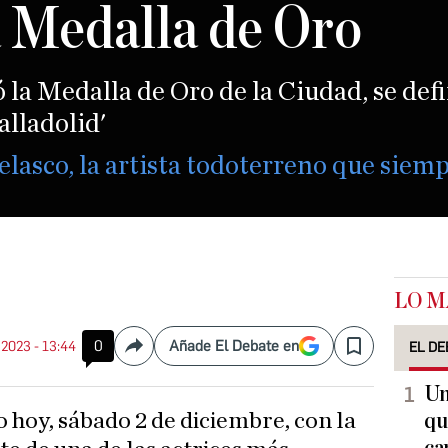
a Medalla de Oro
ó la Medalla de Oro de la Ciudad, se de
lladolid'
asco, la artista todoterreno que siempr
LO M
0
Añade El Debate en
. 2023 - 13:44
EL DE
Compartir
Save
Un
 hoy, sábado 2 de diciembre, con la
qu
ca