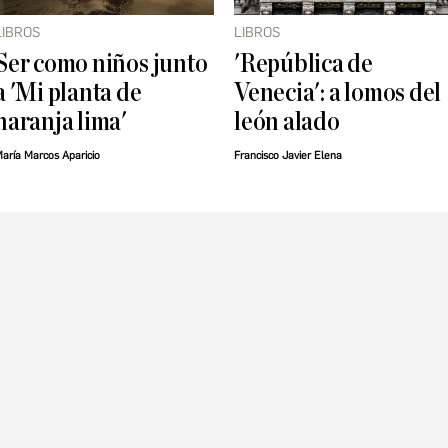
LIBROS
LIBROS
Ser como niños junto
'República de
a 'Mi planta de
Venecia': a lomos del
naranja lima'
león alado
aría Marcos Aparicio
Francisco Javier Elena