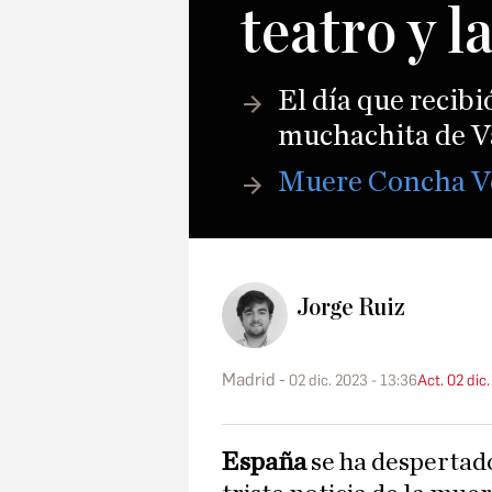
teatro y l
El día que recibi
muchachita de Va
Muere Concha Vel
Jorge Ruiz
Madrid
02 dic. 2023 - 13:36
Act. 02 dic
España
se ha despertado