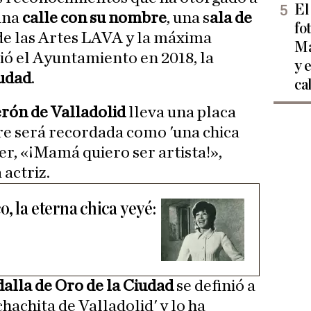
El
una
calle con su nombre
, una s
ala de
fo
de las Artes LAVA y la máxima
Ma
dió el Ayuntamiento en 2018, la
y 
iudad
.
ca
rón de Valladolid
lleva una placa
re será recordada como 'una chica
er, «¡Mamá quiero ser artista!»,
actriz.
, la eterna chica yeyé:
alla de Oro de la Ciudad
se definió a
achita de Valladolid' y lo ha