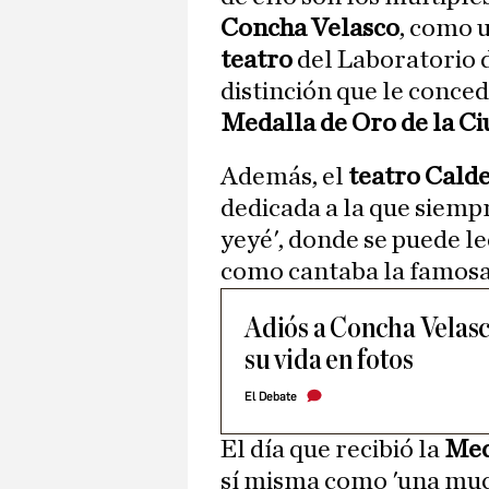
Concha Velasco
, como 
teatro
del Laboratorio 
distinción que le conce
Medalla de Oro de la C
Además, el
teatro
Calde
dedicada a la que siemp
yeyé', donde se puede le
como cantaba la famosa 
Adiós a Concha Velasco
su vida en fotos
El Debate
El día que recibió la
Med
sí misma como 'una much