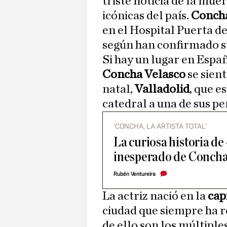
triste noticia de la mue
icónicas del país.
Concha
en el Hospital Puerta 
según han confirmado su
Si hay un lugar en Espa
Concha Velasco
se sient
natal,
Valladolid
, que e
catedral a una de sus p
‘CONCHA, LA ARTISTA TOTAL’
La curiosa historia de 
inesperado de Concha
Rubén Ventureira
La actriz nació en la
cap
ciudad que siempre ha 
de ello son los múltipl