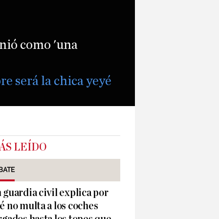
finió como 'una
e será la chica yeyé
ÁS LEÍDO
BATE
 guardia civil explica por
é no multa a los coches
rgados hasta los topes que