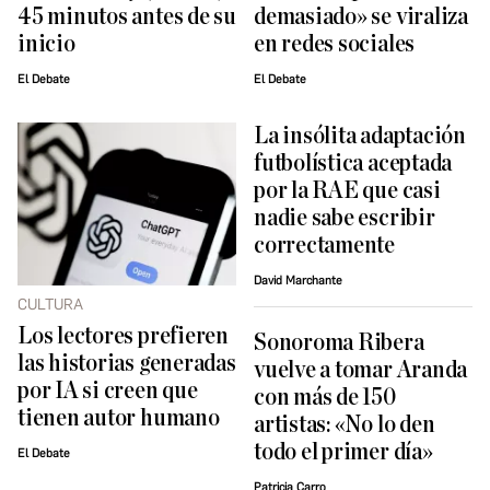
45 minutos antes de su
demasiado» se viraliza
inicio
en redes sociales
El Debate
El Debate
La insólita adaptación
futbolística aceptada
por la RAE que casi
nadie sabe escribir
correctamente
David Marchante
CULTURA
Los lectores prefieren
Sonoroma Ribera
las historias generadas
vuelve a tomar Aranda
por IA si creen que
con más de 150
tienen autor humano
artistas: «No lo den
todo el primer día»
El Debate
Patricia Carro