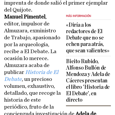
imprenta de donde salió el primer ejemplar
del Quijote.
Manuel Pimentel
,
MÁS INFORMACIÓN
editor, impulsor de
«Diría a los
Almuzara, exministro
redactores de El
de Trabajo, apasionado
Debate que no se
echen para atrás,
por la arqueología,
que sean valientes»
recibe a El Debate. La
ocasión lo merece.
Bieito Rubido,
Almuzara acaba de
Alfonso Bullón de
publicar
Historia de El
Mendoza y Adela de
Debate
, un precioso
Cáceres presentan
volumen, exhaustivo,
el libro 'Historia de
detallado, que recoge la
El Debate', en
historia de este
directo
periódico, fruto de la
concienzuda investigación de
Adela de